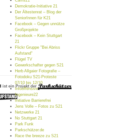
Cams21
Demokratie-Initiative 21
Der Ältestenrat – Blog der
SeniorInnen für K21
Facebook – Gegen unnütze
Großprojekte
Facebook – Kein Stuttgart
21
Flickr Gruppe "Bei Abriss
Aufstand"
Flügel TV
Gewerkschafter gegen S21
Herb Allgaier Fotografie –
Fotodoku S21-Proteste
07/10 bis 12/10
d
ist ein Projekt der
Infooffensive
Ingenieure22
Initiative Barrierefrei
Jens Volle – Fotos zu S21
Netzwerke 21
No Stuttgart 21
Park Funk
Parkschützer.de
Race the breeze zu S21