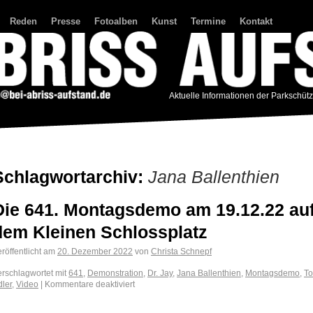
Reden
Presse
Fotoalben
Kunst
Termine
Kontakt
Aktuelle Informationen der Parkschüt
Schlagwortarchiv:
Jana Ballenthien
Die 641. Montagsdemo am 19.12.22 au
dem Kleinen Schlossplatz
röffentlicht am
20. Dezember 2022
von
Christa Schnepf
erschlagwortet mit
641
,
Demonstration
,
Dr. Jay
,
Jana Ballenthien
,
Montagsdemo
,
T
dler
,
Video
|
Kommentare deaktiviert