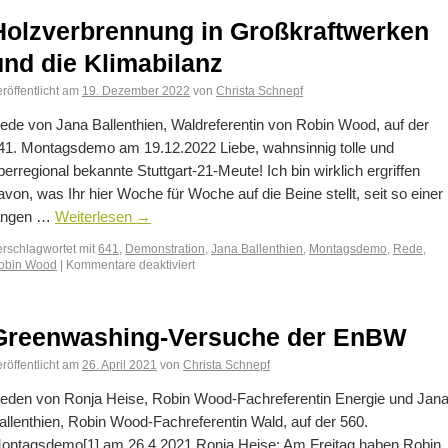
Holzverbrennung in Großkraftwerken
und die Klimabilanz
röffentlicht am
19. Dezember 2022
von
Christa Schnepf
ede von Jana Ballenthien, Waldreferentin von Robin Wood, auf der
41. Montagsdemo am 19.12.2022 Liebe, wahnsinnig tolle und
berregional bekannte Stuttgart-21-Meute! Ich bin wirklich ergriffen
avon, was Ihr hier Woche für Woche auf die Beine stellt, seit so einer
angen …
Weiterlesen
→
erschlagwortet mit
641
,
Demonstration
,
Jana Ballenthien
,
Montagsdemo
,
Rede
,
obin Wood
|
Kommentare deaktiviert
Greenwashing-Versuche der EnBW
röffentlicht am
26. April 2021
von
Christa Schnepf
eden von Ronja Heise, Robin Wood-Fachreferentin Energie und Jan
allenthien, Robin Wood-Fachreferentin Wald, auf der 560.
ontagsdemo[1] am 26.4.2021 Ronja Heise: Am Freitag haben Robin