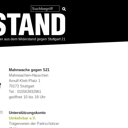
zer aus dem Widerstand gegen Stuttgart 21
Mahnwache gegen S21
Mahnwachen-Häuschen
Arnulf-Klett-Platz 1
f
70173 Stuttgart
Tel.: 015563932961
geöffnet 10 bis 18 Uhr
om
Unterstützungskonto
Umkehrbar e.V.
Trägerverein der Parkschützer