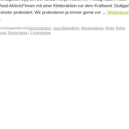
ood-Aktivist*innen mit einer Kletteraktion vor dem Kraftwerk Stuttgar
ünster protestiert. Wir protestieren ja immer gerne vor …
Weiterlese
→
erschlagwortet mit
Demonstration
,
Jana Ballenthien
,
Montagsdemo
,
Rede
,
Robin
ood
,
Ronja Heise
|
1 Kommentar