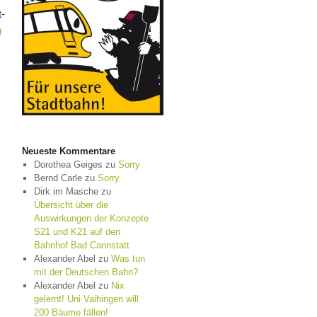
t-
n
Neueste Kommentare
Dorothea Geiges
zu
Sorry
Bernd Carle
zu
Sorry
Dirk im Masche
zu
Übersicht über die
Auswirkungen der Konzepte
S21 und K21 auf den
Bahnhof Bad Cannstatt
Alexander Abel
zu
Was tun
mit der Deutschen Bahn?
Alexander Abel
zu
Nix
gelernt! Uni Vaihingen will
200 Bäume fällen!