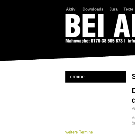
Aktiv!
Downloads
Jura
Texte
Bei Abriss Aufstand
Termine
Ve
V
A
weitere Termine