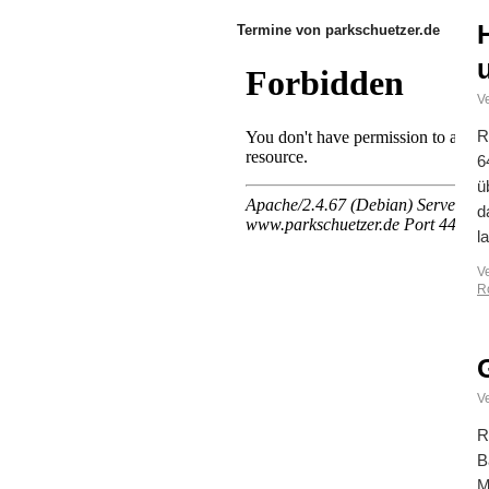
Termine von parkschuetzer.de
Ve
R
6
ü
d
l
V
R
Ve
R
B
M