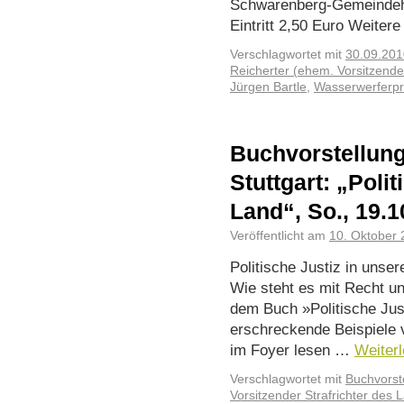
Schwarenberg-Gemeindeh
Eintritt 2,50 Euro Weiter
Verschlagwortet mit
30.09.201
Reicherter (ehem. Vorsitzender
Jürgen Bartle
,
Wasserwerferp
Buchvorstellung
Stuttgart: „Poli
Land“, So., 19.1
Veröffentlicht am
10. Oktober
Politische Justiz in uns
Wie steht es mit Recht u
dem Buch »Politische Jus
erschreckende Beispiele v
im Foyer lesen …
Weiter
Verschlagwortet mit
Buchvorst
Vorsitzender Strafrichter des L