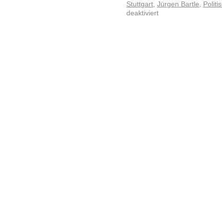
Stuttgart
,
Jürgen Bartle
,
Polit
deaktiviert