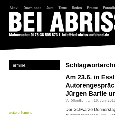
Aktiv!
Downloads
Jura
Texte
Reden
Presse
Fotoal
Bei Abriss Aufstand
Schlagwortarch
Termine
Am 23.6. in Essl
Autorengespräc
Jürgen Bartle un
Veröffentlicht am
16. Juni 201
Der Schwarze Donnerstag
weitere Termine