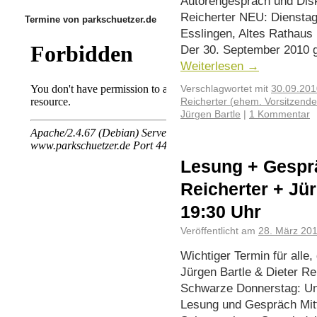
Autorengespräch und Disk
Reicherter NEU: Dienstag
Termine von parkschuetzer.de
Esslingen, Altes Rathaus
Der 30. September 2010 g
Weiterlesen
→
Verschlagwortet mit
30.09.201
Reicherter (ehem. Vorsitzender
Jürgen Bartle
|
1 Kommentar
Lesung + Gesprä
Reicherter + Jü
19:30 Uhr
Veröffentlicht am
28. März 20
Wichtiger Termin für alle
Jürgen Bartle & Dieter Re
Schwarze Donnerstag: Une
Lesung und Gespräch Mitt