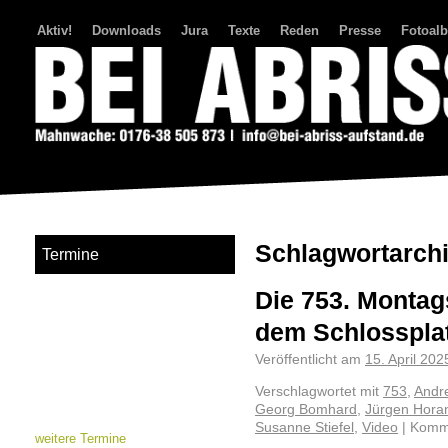
Aktiv!
Downloads
Jura
Texte
Reden
Presse
Fotoal
Bei Abriss Aufstand
Schlagwortarch
Termine
Die 753. Montag
dem Schlosspla
Veröffentlicht am
15. April 202
Verschlagwortet mit
753
,
Andr
Georg Bomhard
,
Jürgen Hora
Susanne Stiefel
,
Video
|
Komme
weitere Termine