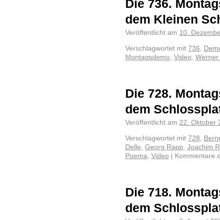
Die 736. Montag
dem Kleinen Sch
Veröffentlicht am
10. Dezembe
Verschlagwortet mit
736
,
Demo
Montagsdemo
,
Video
,
Werner
Die 728. Montag
dem Schlosspla
Veröffentlicht am
22. Oktober
Verschlagwortet mit
728
,
Bern
Delle
,
Georg Rapp
,
Joachim 
Poema
,
Video
|
Kommentare de
Die 718. Montag
dem Schlosspla