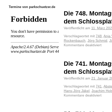
Termine von parkschuetzer.de
Die 748. Montag
dem Schlosspla
Veröffentlicht am
11. März 20
Verschlagwortet mit
748
,
Anja
Rockenbauch
,
Jörg Schmid
,
J
Kommentare deaktiviert
Die 741. Montag
dem Schlosspla
Veröffentlicht am
21. Januar 
Verschlagwortet mit
741
,
Abste
Hans-Jörg Jäkel
,
Joachim Hols
Kommentare deaktiviert