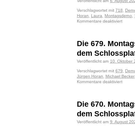
Veröffentlicht am
6. August 20
Verschlagwortet mit
718
,
Demo
Horan
,
Laura
,
Montagsdemo
,
Kommentare deaktiviert
Die 679. Montag
dem Schlosspla
Veröffentlicht am
10. Oktober
Verschlagwortet mit
679
,
Demo
Jürgen Horan
,
Michael Becker
Kommentare deaktiviert
Die 670. Montag
dem Schlosspla
Veröffentlicht am
9. August 20