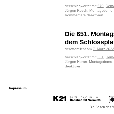
Verschlagwortet mit
670
,
Demo
Jürgen Resch
,
Montagsdemo
Kommentare deaktiviert
Die 651. Montag
dem Schlosspla
Veröffentlicht am
7. März 202
Verschlagwortet mit
651
,
Demo
Jürgen Horan
,
Montagsdemo
deaktiviert
Impressum
Die Seiten des W