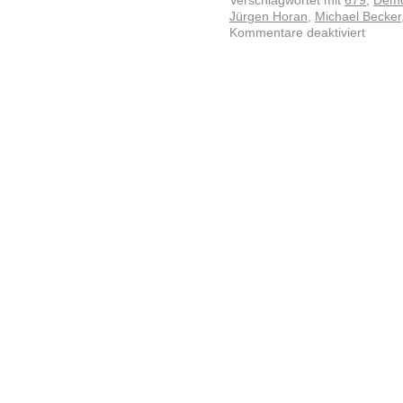
Verschlagwortet mit
679
,
Demo
Jürgen Horan
,
Michael Becker
Kommentare deaktiviert