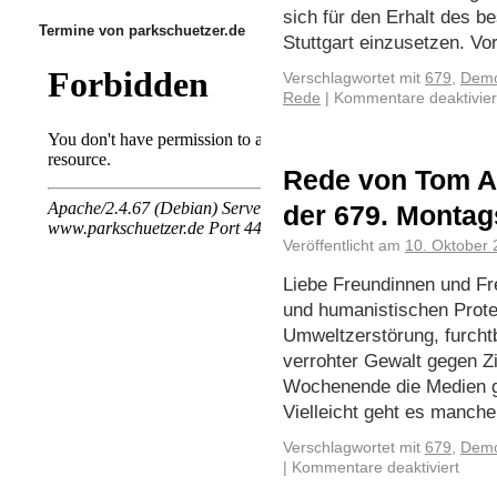
sich für den Erhalt des b
Termine von parkschuetzer.de
Stuttgart einzusetzen. 
Verschlagwortet mit
679
,
Demo
Rede
|
Kommentare deaktivier
Rede von Tom A
der 679. Monta
Veröffentlicht am
10. Oktober
Liebe Freundinnen und Fr
und humanistischen Prote
Umweltzerstörung, furchtb
verrohter Gewalt gegen Zi
Wochenende die Medien ge
Vielleicht geht es manc
Verschlagwortet mit
679
,
Demo
|
Kommentare deaktiviert