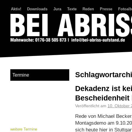
Aktiv!
Downloads
Jura
Texte
Reden
Presse
Fotoal
Bei Abriss Aufstand
Schlagwortarch
Termine
Dekadenz ist ke
Bescheidenheit 
Veröffentlicht am
10. Oktober
Rede von Michael Becker,
Montagsdemo am 9.10.202
sich heute hier in Stuttg
weitere Termine