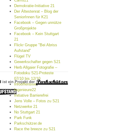
Cams21
Demokratie-Initiative 21
Der Ältestenrat – Blog der
SeniorInnen für K21
Facebook – Gegen unnütze
Großprojekte
Facebook – Kein Stuttgart
21
Flickr Gruppe "Bei Abriss
Aufstand"
Flügel TV
Gewerkschafter gegen S21
Herb Allgaier Fotografie –
Fotodoku S21-Proteste
07/10 bis 12/10
d
ist ein Projekt der
Infooffensive
Ingenieure22
Initiative Barrierefrei
Jens Volle – Fotos zu S21
Netzwerke 21
No Stuttgart 21
Park Funk
Parkschützer.de
Race the breeze zu S21