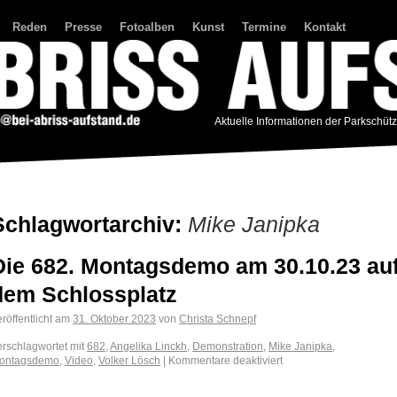
Reden
Presse
Fotoalben
Kunst
Termine
Kontakt
Aktuelle Informationen der Parkschüt
Schlagwortarchiv:
Mike Janipka
Die 682. Montagsdemo am 30.10.23 au
dem Schlossplatz
röffentlicht am
31. Oktober 2023
von
Christa Schnepf
erschlagwortet mit
682
,
Angelika Linckh
,
Demonstration
,
Mike Janipka
,
ontagsdemo
,
Video
,
Volker Lösch
|
Kommentare deaktiviert