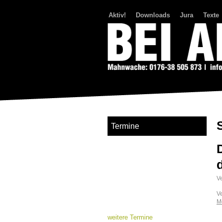
Aktiv!
Downloads
Jura
Texte
Bei Abriss Aufstand
Termine
Ve
V
M
weitere Termine