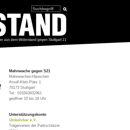
zer aus dem Widerstand gegen Stuttgart 21
Mahnwache gegen S21
Mahnwachen-Häuschen
Arnulf-Klett-Platz 1
f
70173 Stuttgart
Tel.: 015563932961
geöffnet 10 bis 18 Uhr
Unterstützungskonto
Umkehrbar e.V.
Trägerverein der Parkschützer