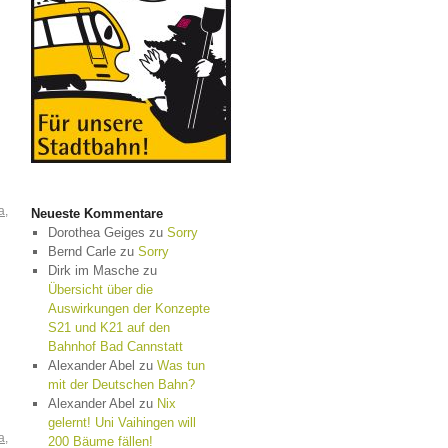
a
,
Neueste Kommentare
Dorothea Geiges
zu
Sorry
Bernd Carle
zu
Sorry
Dirk im Masche
zu
Übersicht über die
,
Auswirkungen der Konzepte
S21 und K21 auf den
Bahnhof Bad Cannstatt
Alexander Abel
zu
Was tun
mit der Deutschen Bahn?
Alexander Abel
zu
Nix
gelernt! Uni Vaihingen will
a
,
200 Bäume fällen!