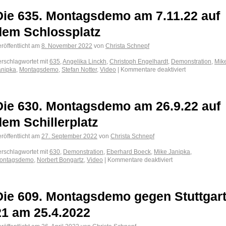
Die 635. Montagsdemo am 7.11.22 auf
dem Schlossplatz
röffentlicht am
8. November 2022
von
Christa Schnepf
erschlagwortet mit
635
,
Angelika Linckh
,
Christoph Engelhardt
,
Demonstration
,
Mik
anipka
,
Montagsdemo
,
Stefan Notter
,
Video
|
Kommentare deaktiviert
Die 630. Montagsdemo am 26.9.22 auf
dem Schillerplatz
röffentlicht am
27. September 2022
von
Christa Schnepf
erschlagwortet mit
630
,
Demonstration
,
Eberhard Boeck
,
Mike Janipka
,
ontagsdemo
,
Norbert Bongartz
,
Video
|
Kommentare deaktiviert
Die 609. Montagsdemo gegen Stuttgar
21 am 25.4.2022