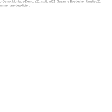
o-Demo
,
Montags-Demo
,
s21
,
stuttgart21
,
Susanne Boedecker
,
Umstieg21
|
ommentare deaktiviert