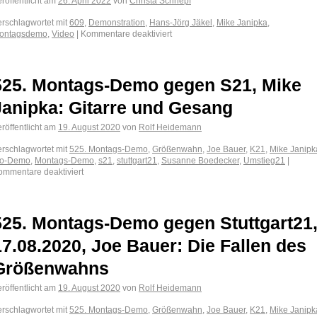
röffentlicht am
26. April 2022
von
Christa Schnepf
erschlagwortet mit
609
,
Demonstration
,
Hans-Jörg Jäkel
,
Mike Janipka
,
ontagsdemo
,
Video
|
Kommentare deaktiviert
525. Montags-Demo gegen S21, Mike
Janipka: Gitarre und Gesang
röffentlicht am
19. August 2020
von
Rolf Heidemann
erschlagwortet mit
525. Montags-Demo
,
Größenwahn
,
Joe Bauer
,
K21
,
Mike Janipk
o-Demo
,
Montags-Demo
,
s21
,
stuttgart21
,
Susanne Boedecker
,
Umstieg21
|
ommentare deaktiviert
525. Montags-Demo gegen Stuttgart21
17.08.2020, Joe Bauer: Die Fallen des
Größenwahns
röffentlicht am
19. August 2020
von
Rolf Heidemann
erschlagwortet mit
525. Montags-Demo
,
Größenwahn
,
Joe Bauer
,
K21
,
Mike Janipk