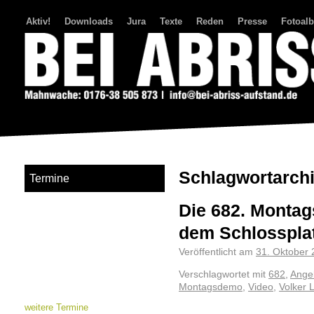
Aktiv!
Downloads
Jura
Texte
Reden
Presse
Fotoal
Bei Abriss Aufstand
Schlagwortarch
Termine
Die 682. Montag
dem Schlosspla
Veröffentlicht am
31. Oktober
Verschlagwortet mit
682
,
Angel
Montagsdemo
,
Video
,
Volker 
weitere Termine