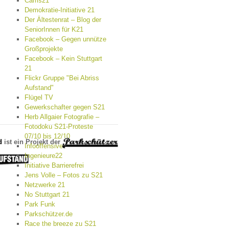
Cams21
Demokratie-Initiative 21
Der Ältestenrat – Blog der
SeniorInnen für K21
Facebook – Gegen unnütze
Großprojekte
Facebook – Kein Stuttgart
21
Flickr Gruppe "Bei Abriss
Aufstand"
Flügel TV
Gewerkschafter gegen S21
Herb Allgaier Fotografie –
Fotodoku S21-Proteste
07/10 bis 12/10
d
ist ein Projekt der
Infooffensive
Ingenieure22
Initiative Barrierefrei
Jens Volle – Fotos zu S21
Netzwerke 21
No Stuttgart 21
Park Funk
Parkschützer.de
Race the breeze zu S21