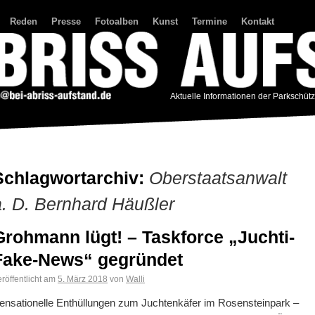
Reden
Presse
Fotoalben
Kunst
Termine
Kontakt
Aktuelle Informationen der Parkschüt
Schlagwortarchiv:
Oberstaatsanwalt
a. D. Bernhard Häußler
Grohmann lügt! – Taskforce „Juchti-
Fake-News“ gegründet
röffentlicht am
5. März 2018
von
Walli
ensationelle Enthüllungen zum Juchtenkäfer im Rosensteinpark –