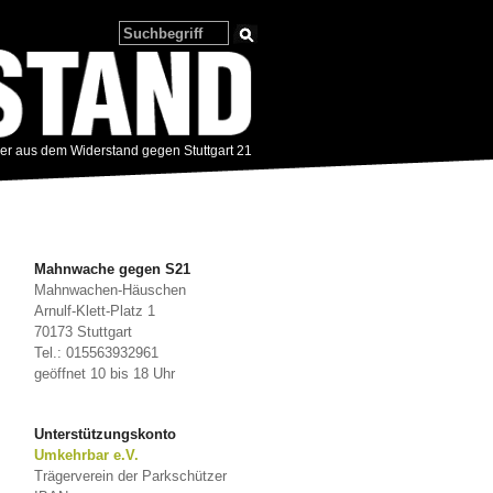
zer aus dem Widerstand gegen Stuttgart 21
Mahnwache gegen S21
Mahnwachen-Häuschen
Arnulf-Klett-Platz 1
70173 Stuttgart
Tel.: 015563932961
geöffnet 10 bis 18 Uhr
Unterstützungskonto
Umkehrbar e.V.
Trägerverein der Parkschützer