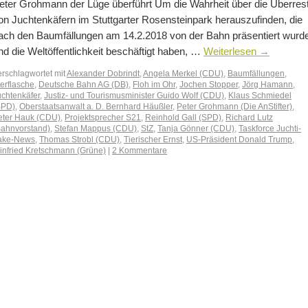
eter Grohmann der Lüge überführt Um die Wahrheit über die Überres
on Juchtenkäfern im Stuttgarter Rosensteinpark herauszufinden, die
ach den Baumfällungen am 14.2.2018 von der Bahn präsentiert wurd
nd die Weltöffentlichkeit beschäftigt haben, …
Weiterlesen
→
erschlagwortet mit
Alexander Dobrindt
,
Angela Merkel (CDU)
,
Baumfällungen
,
ierflasche
,
Deutsche Bahn AG (DB)
,
Floh im Ohr
,
Jochen Stopper
,
Jörg Hamann
,
uchtenkäfer
,
Justiz- und Tourismusminister Guido Wolf (CDU)
,
Klaus Schmiedel
SPD)
,
Oberstaatsanwalt a. D. Bernhard Häußler
,
Peter Grohmann (Die AnStifter)
,
eter Hauk (CDU)
,
Projektsprecher S21
,
Reinhold Gall (SPD)
,
Richard Lutz
Bahnvorstand)
,
Stefan Mappus (CDU)
,
StZ
,
Tanja Gönner (CDU)
,
Taskforce Juchti-
ake-News
,
Thomas Strobl (CDU)
,
Tierischer Ernst
,
US‑Präsident Donald Trump
,
infried Kretschmann (Grüne)
|
2 Kommentare