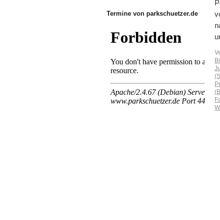
P
Termine von parkschuetzer.de
v
n
u
V
B
J
(
P
(
F
W