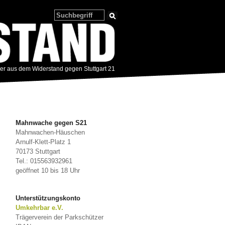
zer aus dem Widerstand gegen Stuttgart 21
Mahnwache gegen S21
Mahnwachen-Häuschen
Arnulf-Klett-Platz 1
70173 Stuttgart
Tel.: 015563932961
geöffnet 10 bis 18 Uhr
Unterstützungskonto
Umkehrbar e.V.
Trägerverein der Parkschützer