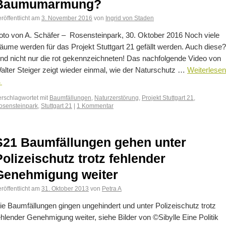
Baumumarmung?
röffentlicht am
3. November 2016
von
Ingrid von Staden
oto von A. Schäfer – Rosensteinpark, 30. Oktober 2016 Noch viele
äume werden für das Projekt Stuttgart 21 gefällt werden. Auch diese?
nd nicht nur die rot gekennzeichneten! Das nachfolgende Video von
alter Steiger zeigt wieder einmal, wie der Naturschutz …
Weiterlesen
→
erschlagwortet mit
Baumfällungen
,
Naturzerstörung
,
Projekt Stuttgart 21
,
osensteinpark
,
Stuttgart 21
|
1 Kommentar
S21 Baumfällungen gehen unter
Polizeischutz trotz fehlender
Genehmigung weiter
röffentlicht am
31. Oktober 2013
von
Petra A
ie Baumfällungen gingen ungehindert und unter Polizeischutz trotz
ehlender Genehmigung weiter, siehe Bilder von ©Sibylle Eine Politik