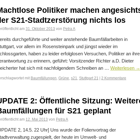
Machtlose Politiker machen angesicht
der S21-Stadtzerstörung nichts los
röffentlicht am
31. Oktober 2013
von
Petra A
ereits durchgeführte und weiter anstehende Baumfällarbeiten in
tuttgart, vor allem im Rosensteinpark und jüngst wieder im
chlossgarten, haben zu leider erfolglosen Versuchen, Politiker an ihre
erantwortung zu erinnern, geführt: Vorsitzender Richter a.D. Dieter
eicherter hat sich mit nachfolgendem Schreiben an …
Weiterlesen
erschlagwortet mit
Baumfällungen
,
Grüne
,
s21
,
Stuttgart 21
|
2 Kommentare
UPDATE 2: Öffentliche Sitzung: Weiter
Baumfällungen für S21 geplant
röffentlicht am
12. Mai 2013
von
Petra A
UPDATE 2, 14.5. 22 Uhr] Uns wurde der Folienvortrag der
tadtverwaltung zugespielt, der heute im Umwelt- und