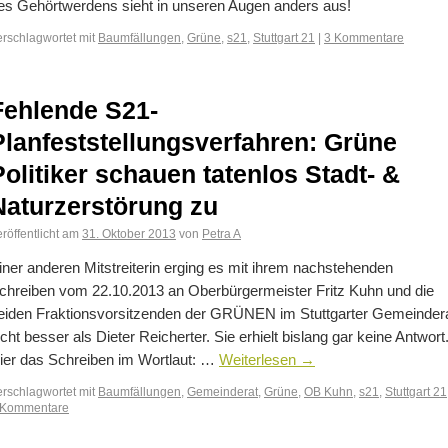
es Gehörtwerdens sieht in unseren Augen anders aus!
erschlagwortet mit
Baumfällungen
,
Grüne
,
s21
,
Stuttgart 21
|
3 Kommentare
Fehlende S21-
Planfeststellungsverfahren: Grüne
Politiker schauen tatenlos Stadt- &
Naturzerstörung zu
röffentlicht am
31. Oktober 2013
von
Petra A
iner anderen Mitstreiterin erging es mit ihrem nachstehenden
chreiben vom 22.10.2013 an Oberbürgermeister Fritz Kuhn und die
eiden Fraktionsvorsitzenden der GRÜNEN im Stuttgarter Gemeinder
icht besser als Dieter Reicherter. Sie erhielt bislang gar keine Antwort
ier das Schreiben im Wortlaut: …
Weiterlesen
→
erschlagwortet mit
Baumfällungen
,
Gemeinderat
,
Grüne
,
OB Kuhn
,
s21
,
Stuttgart 21
 Kommentare