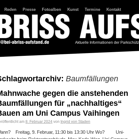
Reden
Presse
Fotoalben
Kunst
Termine
Kontakt
Aktuelle Informationen der Parkschüt
Schlagwortarchiv:
Baumfällungen
Mahnwache gegen die anstehenden
Baumfällungen für „nachhaltiges“
Bauen am Uni Campus Vaihingen
röffentlicht am
8. Februar 2024
von
Ingrid von Staden
ann? Freitag, 9. Februar, 11:30 bis 13:30 Uhr Wo? Uni-