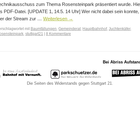
echnikausschuss zum Thema Rosensteinpark präsentiert wurde. Hie
ls PDF-Datei. [UPDATE 1, 14.5. 14 Uhr] Wer nicht dabei sein konnte,
ier der Stream zur …
Weiterlesen
→
erschlagwortet mit
Baumfällungen
,
Gemeinderat
,
Hauptbahnhof
,
Juchtenkäfer
,
osensteinpark
,
stuttgart21
|
8 Kommentare
Bei Abriss Aufstan
Die Seiten des Widerstands gegen Stuttgart 21.