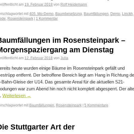
röffentlicht am
19. Februar 2018
von
Rolf Heidemann
erschlagwortet mit
405. Mo-Demo
,
Baumbesetzung
,
Baumfällungen
,
Demo
,
Linckh
,
ede
,
Rosensteinpark
|
1 Kommentar
Baumfällungen im Rosensteinpark –
Morgenspaziergang am Dienstag
röffentlicht am
12. Februar 2018
von
Julia
ereits heute wurden einige Bäume im Rosensteinpark gefällt und
estrüpp entfernt. Der betroffene Bereich liegt am Hang in Richtung de
-Bahn-Gleise der U14. Das gesamte Areal für die aktuellen S21-
odungen war zum Abend hin noch nicht komplett abgesperrt. Der alt
…
Weiterlesen
→
erschlagwortet mit
Baumfällungen
,
Rosensteinpark
|
5 Kommentare
Die Stuttgarter Art der