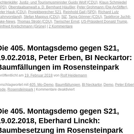
uchtenkäfer
,
Justiz- und Tourismusminister Guido Wolf (CDU)
,
Klaus Schmiedel
SPD)
,
Oberstaatsanwalt a. D. Bernhard Häußler
,
Peter Grohmann (Die AnStifter)
,
eter Hauk (CDU)
,
Projektsprecher S21
,
Reinhold Gall (SPD)
,
Richard Lutz
Bahnvorstand)
,
Stefan Mappus (CDU)
,
StZ
,
Tanja Gönner (CDU)
,
Taskforce Juchti-
ake-News
,
Thomas Strobl (CDU)
,
Tierischer Ernst
,
US‑Präsident Donald Trump
,
infried Kretschmann (Grüne)
|
2 Kommentare
Die 405. Montagsdemo gegen S21,
19.02.2018, Peter Erben, BI Neckartor:
Baumfällungen im Rosensteinpark
röffentlicht am
19. Februar 2018
von
Rolf Heidemann
erschlagwortet mit
405. Mo-Demo
,
Baumfällungen
,
BI Neckartor
,
Demo
,
Peter Erbe
ede
,
Rosensteinpark
|
Kommentare deaktiviert
Die 405. Montagsdemo gegen S21,
19.02.2018, Eberhard Linckh:
Baumbesetzung im Rosensteinpark