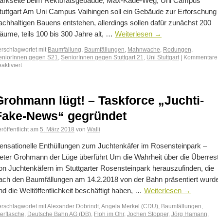
arkseite beim Rektoratsgebäude, Max-Kade-Weg, Uni Campus
tuttgart Am Uni Campus Vaihingen soll ein Gebäude zur Erforschung
achhaltigen Bauens entstehen, allerdings sollen dafür zunächst 200
äume, teils 100 bis 300 Jahre alt, …
Weiterlesen
→
erschlagwortet mit
Baumfällung
,
Baumfällungen
,
Mahnwache
,
Rodungen
,
eniorInnen gegen S21
,
SeniorInnen gegen Stuttgart 21
,
Uni Stuttgart
|
Kommentare
aktiviert
Grohmann lügt! – Taskforce „Juchti-
Fake-News“ gegründet
röffentlicht am
5. März 2018
von
Walli
ensationelle Enthüllungen zum Juchtenkäfer im Rosensteinpark –
eter Grohmann der Lüge überführt Um die Wahrheit über die Überres
on Juchtenkäfern im Stuttgarter Rosensteinpark herauszufinden, die
ach den Baumfällungen am 14.2.2018 von der Bahn präsentiert wurd
nd die Weltöffentlichkeit beschäftigt haben, …
Weiterlesen
→
erschlagwortet mit
Alexander Dobrindt
,
Angela Merkel (CDU)
,
Baumfällungen
,
ierflasche
,
Deutsche Bahn AG (DB)
,
Floh im Ohr
,
Jochen Stopper
,
Jörg Hamann
,