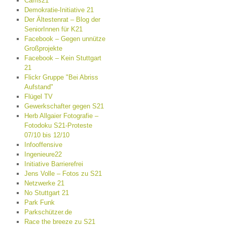
Cams21
Demokratie-Initiative 21
Der Ältestenrat – Blog der
SeniorInnen für K21
Facebook – Gegen unnütze
Großprojekte
Facebook – Kein Stuttgart
21
Flickr Gruppe "Bei Abriss
Aufstand"
Flügel TV
Gewerkschafter gegen S21
Herb Allgaier Fotografie –
Fotodoku S21-Proteste
07/10 bis 12/10
Infooffensive
Ingenieure22
Initiative Barrierefrei
Jens Volle – Fotos zu S21
Netzwerke 21
No Stuttgart 21
Park Funk
Parkschützer.de
Race the breeze zu S21