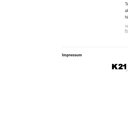
T
a
h
V
R
Impressum