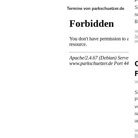
P
S
Termine von parkschuetzer.de
n
B
V
S
de
Ve
S
P
v
n
u
V
B