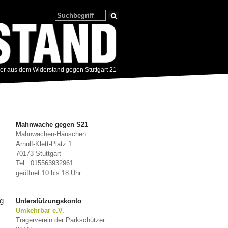
zer aus dem Widerstand gegen Stuttgart 21
Mahnwache gegen S21
Mahnwachen-Häuschen
Arnulf-Klett-Platz 1
70173 Stuttgart
Tel.: 015563932961
geöffnet 10 bis 18 Uhr
ig
Unterstützungskonto
Umkehrbar e.V.
Trägerverein der Parkschützer