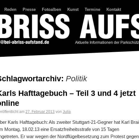
Reden
Presse
Fotoalben
Kunst
Termine
Kontakt
Aktuelle Informationen der Parkschüt
Schlagwortarchiv:
Politik
Karls Hafttagebuch – Teil 3 und 4 jetzt
online
röffentlicht am
27. Februar 2013
von
Julia
ber Karls Hafttagebuch: Als zweiter Stuttgart-21-Gegner hat Karl Bra
m Montag, 18.02.13 eine Ersatzfreiheitsstrafe von 15 Tagen
ngetreten. Er war wegen der Nordflügelbesetzung zum Protest gegen