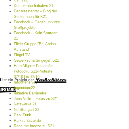
Cams21
Demokratie-Initiative 21
Der Ältestenrat – Blog der
SeniorInnen für K21
Facebook – Gegen unnütze
Großprojekte
Facebook – Kein Stuttgart
21
Flickr Gruppe "Bei Abriss
Aufstand"
Flügel TV
Gewerkschafter gegen S21
Herb Allgaier Fotografie –
Fotodoku S21-Proteste
07/10 bis 12/10
d
ist ein Projekt der
Infooffensive
Ingenieure22
Initiative Barrierefrei
Jens Volle – Fotos zu S21
Netzwerke 21
No Stuttgart 21
Park Funk
Parkschützer.de
Race the breeze zu S21