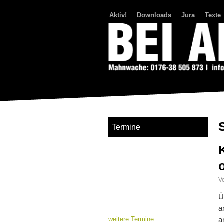
Aktiv!
Downloads
Jura
Texte
Bei Abriss Aufstand
Termine
Ve
Ü
a
weitere Termine
a