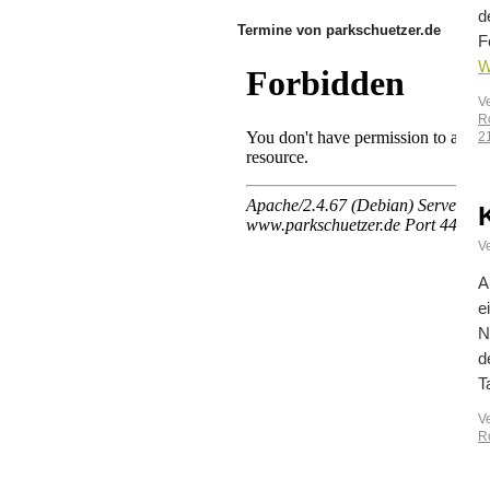
d
Termine von parkschuetzer.de
F
W
V
R
2
Ve
A
e
N
d
T
V
R