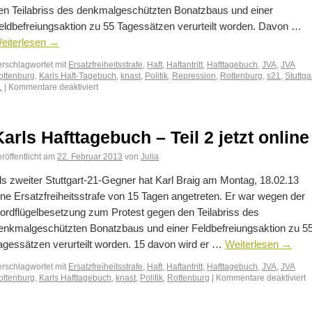
en Teilabriss des denkmalgeschützten Bonatzbaus und einer
eldbefreiungsaktion zu 55 Tagessätzen verurteilt worden. Davon …
eiterlesen
→
erschlagwortet mit
Ersatzfreiheitsstrafe
,
Haft
,
Haftantritt
,
Hafttagebuch
,
JVA
,
JVA
ottenburg
,
Karls Haft-Tagebuch
,
knast
,
Politik
,
Repression
,
Rottenburg
,
s21
,
Stuttga
1
|
Kommentare deaktiviert
Karls Hafttagebuch – Teil 2 jetzt online
röffentlicht am
22. Februar 2013
von
Julia
ls zweiter Stuttgart-21-Gegner hat Karl Braig am Montag, 18.02.13
ine Ersatzfreiheitsstrafe von 15 Tagen angetreten. Er war wegen der
ordflügelbesetzung zum Protest gegen den Teilabriss des
enkmalgeschützten Bonatzbaus und einer Feldbefreiungsaktion zu 5
agessätzen verurteilt worden. 15 davon wird er …
Weiterlesen
→
erschlagwortet mit
Ersatzfreiheitsstrafe
,
Haft
,
Haftantritt
,
Hafttagebuch
,
JVA
,
JVA
ottenburg
,
Karls Hafttagebuch
,
knast
,
Politik
,
Rottenburg
|
Kommentare deaktiviert