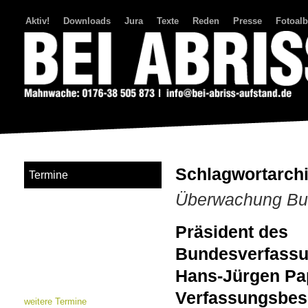
Aktiv!
Downloads
Jura
Texte
Reden
Presse
Fotoal
Bei Abriss Aufstand
Schlagwortarch
Termine
Überwachung Bun
Präsident des
Bundesverfassun
Hans-Jürgen Papi
Verfassungsbes
weitere Termine