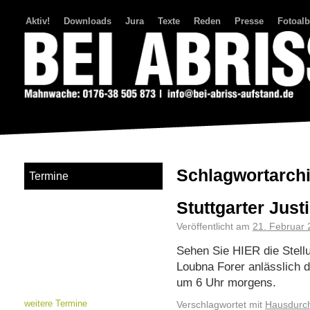
Aktiv!
Downloads
Jura
Texte
Reden
Presse
Fotoal
Bei Abriss Aufstand
Schlagwortarch
Termine
Stuttgarter Just
Veröffentlicht am
21. Februar
Sehen Sie HIER die Stell
Loubna Forer anlässlich
um 6 Uhr morgens.
weitere Termine
Verschlagwortet mit
Hausdurc