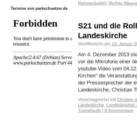
Rahmenbefehl
,
Richter Wagne
Termine von parkschuetzer.de
S21 und die Rol
Landeskirche
Veröffentlicht am
13. Januar 
Am 4. Dezember 2013 stell
vor die Mikrofone einer 
youtube-Video vom 04.12.
Kirchen“ die Veranstaltung
der Pressesprecher der e
Landeskirche, Christian 
Verschlagwortet mit
Christen 
Landeskirche
,
Landesbischof J
Tunneltaufe
|
8 Kommentare