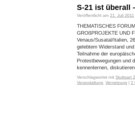
S-21 ist überall 
Veröffentlicht am
21. Juli 2011
THEMATISCHES FORU
GROßPROJEKTE UND F
Venaus/Susatal/Italien, 2
gelebtem Widerstand und 
Teilnahme der europäisc
Protestbewegungen und de
kennenlernen, diskutiere
Verschlagwortet mit
Stuttgart 2
Veranstaltung
,
Vernetzung
|
2