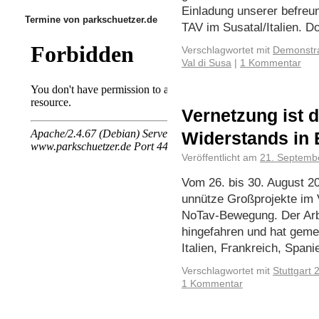
Einladung unserer befre
Termine von parkschuetzer.de
TAV im Susatal/Italien. D
Verschlagwortet mit
Demonstra
Val di Susa
|
1 Kommentar
Vernetzung ist d
Widerstands in
Veröffentlicht am
21. Septemb
Vom 26. bis 30. August 2
unnütze Großprojekte im V
NoTav-Bewegung. Der Arbeit
hingefahren und hat geme
Italien, Frankreich, Span
Verschlagwortet mit
Stuttgart 2
1 Kommentar