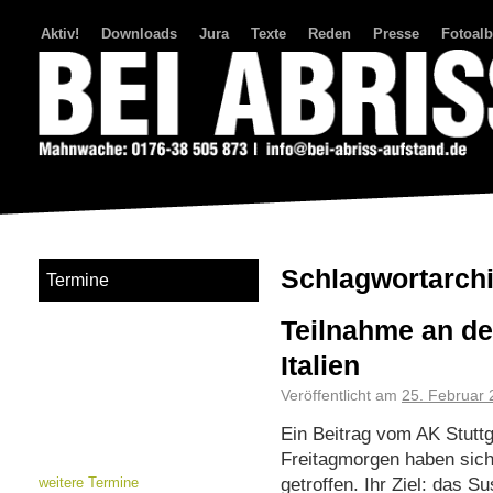
Aktiv!
Downloads
Jura
Texte
Reden
Presse
Fotoal
Bei Abriss Aufstand
Schlagwortarch
Termine
Teilnahme an d
Italien
Veröffentlicht am
25. Februar
Ein Beitrag vom AK Stuttga
Freitagmorgen haben sich
getroffen. Ihr Ziel: das Sus
weitere Termine