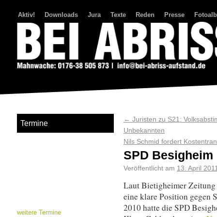
Aktiv!
Downloads
Jura
Texte
Reden
Presse
Fotoal
Bei Abriss Aufstand
←
Juristen zu S21: Volksabst
Termine
Unbekannten
Nils Schmid fordert Kostentr
SPD Besigheim 
Veröffentlicht am
13. April 201
Laut Bietigheimer Zeitung
eine klare Position gegen
2010 hatte die SPD Besigh
weitere Termine