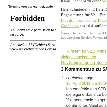
Klaus Gebhard zu einer
Vo
Termine von parkschuetzer.de
Herr Schmiedel und Herr Dre
Begeisterung für S21! Ein 
Fraktionsvorsitzende Klau
Großdemo
am 16.4. auf de
Dieser Beitrag wurde unter
Al
Lesezeichen für den
Permalin
←
Juristen zu S21: Volk
vielen Unbekannten
Nils Schmid fordert Kost
3 Kommentare zu
S
U.Violone
sagt:
13. April 2011 um 19:0
Ich empfehle den SPD
die eigene Basis zu be
Volksentscheid zu spr
gefährliches Spiel zu 