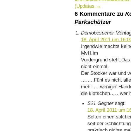
(Updatas
→
6 Kommentare zu
K
Parkschützer
Demobesucher Montag
18. April 2011 um 16:0
Irgendwie machts kein
MvH.im
Vordergrund steht.Das
nicht einmal.
Der Stocker war und wä
……..Fühl es nicht al
mehr…..weniger Hän
die klatschen……wer h
S21 Gegner
sagt:
18. April 2011 um 1
Selten einen solch
seit der Schlichtung
praktisch nichts me