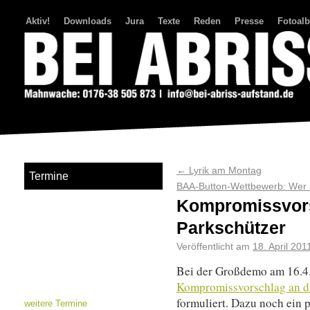
Aktiv!
Downloads
Jura
Texte
Reden
Presse
Fotoal
Bei Abriss Aufstand
←
Lyrik am Montag
Termine
BAA-Button-Wettbewerb: Wer h
Kompromissvors
Parkschützer
Veröffentlicht am
18. April 201
Bei der Großdemo am 16.4.
Kompromissvorschlag an d
formuliert. Dazu noch ein 
weitere Termine