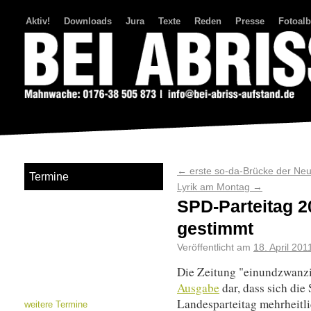
Aktiv!
Downloads
Jura
Texte
Reden
Presse
Fotoal
Bei Abriss Aufstand
←
erste so-da-Brücke der Ne
Termine
Lyrik am Montag
→
SPD-Parteitag 2
gestimmt
Veröffentlicht am
18. April 201
Die Zeitung "einundzwanzig
Ausgabe
dar, dass sich di
Landesparteitag mehrheitl
weitere Termine