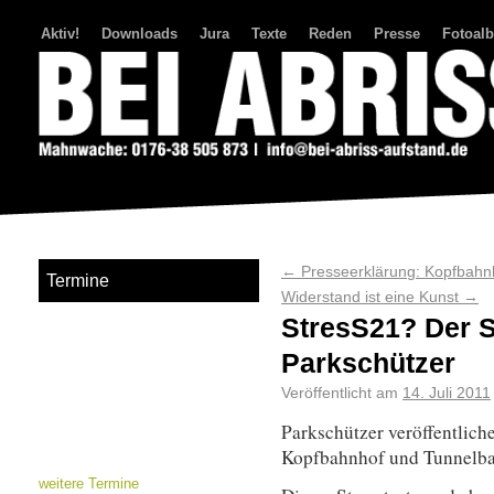
Aktiv!
Downloads
Jura
Texte
Reden
Presse
Fotoal
Bei Abriss Aufstand
←
Presseerklärung: Kopfbahn
Termine
Widerstand ist eine Kunst
→
StresS21? Der S
Parkschützer
Veröffentlicht am
14. Juli 2011
Parkschützer veröffentliche
Kopfbahnhof und Tunnelba
weitere Termine