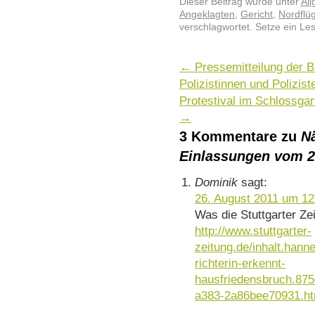
Dieser Beitrag wurde unter
Al
Angeklagten
,
Gericht
,
Nordflüg
verschlagwortet. Setze ein Le
←
Pressemitteilung der B
Polizistinnen und Polizist
Protestival im Schlossgar
→
3 Kommentare zu
N
Einlassungen vom 2
Dominik
sagt:
26. August 2011 um 12
Was die Stuttgarter Zei
http://www.stuttgarter-
zeitung.de/inhalt.han
richterin-erkennt-
hausfriedensbruch.875
a383-2a86bee70931.ht