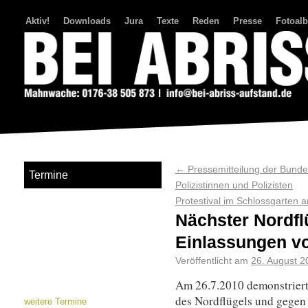
Aktiv!
Downloads
Jura
Texte
Reden
Presse
Fotoal
Bei Abriss Aufstand
←
Pressemitteilung der Bundes
Termine
Polizistinnen und Polizisten
Protestival im Schlossgarten 
Nächster Nordfl
Einlassungen v
Veröffentlicht am
26. August 2
Am 26.7.2010 demonstriert
des Nordflügels und gegen 
weitere Termine