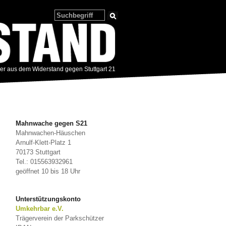
zer aus dem Widerstand gegen Stuttgart 21
Mahnwache gegen S21
Mahnwachen-Häuschen
Arnulf-Klett-Platz 1
70173 Stuttgart
Tel.: 015563932961
geöffnet 10 bis 18 Uhr
Unterstützungskonto
Umkehrbar e.V.
Trägerverein der Parkschützer