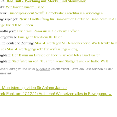
e24:
Red Bull - Werbung mit Merkel und Steinmeier
ild:
Wir fanden unsere Liebe
ocus:
Bundespräsident Wulff: Demokratie entschlossen verteidigen
agesspiegel:
Neuer Großauftrag für Bombardier Deutsche Bahn bestellt 90
üge für 500 Millionen
ordbayern:
Fürth will Ramsauers Geldbeutel öffnen
orgenweb:
Eine ganz traditionelle Feier
itteldeutsche Zeitung:
Stasi-Unterlagen SPD-Innenexperte Wiefelspütz hält
eues Stasi-Unterlagengesetz für verfassungswidrig
agblatt:
Der Baum im Einsiedler Forst war kein toter Briefkasten
agblatt:
Stadtführerin seit 50 Jahren kennt Stuttgart und die halbe Welt
ieser Beitrag wurde unter
Allgemein
veröffentlicht. Setze ein Lesezeichen für den
ermalink
.
←
Mobilisierungsvideo für Anfang Januar
ark Funk am 27.12.11: Aufstehn! Wir setzen alles in Bewegung.
→