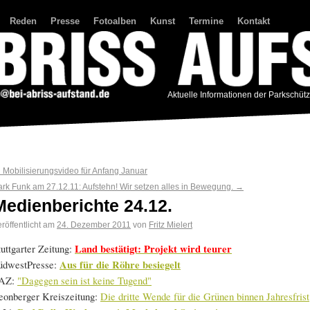
Reden
Presse
Fotoalben
Kunst
Termine
Kontakt
Aktuelle Informationen der Parkschüt
←
Mobilisierungsvideo für Anfang Januar
ark Funk am 27.12.11: Aufstehn! Wir setzen alles in Bewegung.
→
Medienberichte 24.12.
röffentlicht am
24. Dezember 2011
von
Fritz Mielert
tuttgarter Zeitung:
Land bestätigt: Projekt wird teurer
üdwestPresse:
Aus für die Röhre besiegelt
AZ:
"Dagegen sein ist keine Tugend"
eonberger Kreiszeitung:
Die dritte Wende für die Grünen binnen Jahresfrist