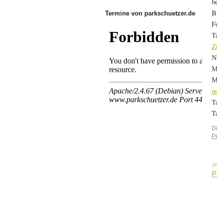
b
B
Termine von parkschuetzer.de
F
T
Z
N
M
M
n
T
T
D
P
P