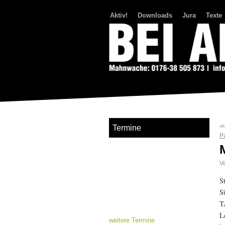
Aktiv!
Downloads
Jura
Texte
Bei Abriss Aufstand
Termine
P
Ve
S
S
T
L
weitere Termine