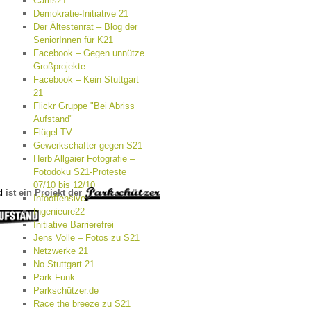
Cams21
Demokratie-Initiative 21
Der Ältestenrat – Blog der
SeniorInnen für K21
Facebook – Gegen unnütze
Großprojekte
Facebook – Kein Stuttgart
21
Flickr Gruppe "Bei Abriss
Aufstand"
Flügel TV
Gewerkschafter gegen S21
Herb Allgaier Fotografie –
Fotodoku S21-Proteste
07/10 bis 12/10
d
ist ein Projekt der
Infooffensive
Ingenieure22
Initiative Barrierefrei
Jens Volle – Fotos zu S21
Netzwerke 21
No Stuttgart 21
Park Funk
Parkschützer.de
Race the breeze zu S21