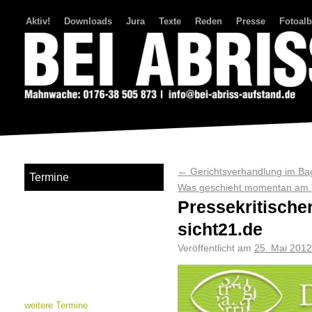
Aktiv!
Downloads
Jura
Texte
Reden
Presse
Fotoal
Bei Abriss Aufstand
←
Gerichtsverhandlung im Ba
Termine
Was geschieht momentan am 
Pressekritische
sicht21.de
Veröffentlicht am
25. Mai 2012
weitere Termine