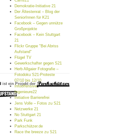
Cams21
Demokratie-Initiative 21
Der Ältestenrat – Blog der
SeniorInnen für K21
Facebook – Gegen unnütze
Großprojekte
Facebook – Kein Stuttgart
21
Flickr Gruppe "Bei Abriss
Aufstand"
Flügel TV
Gewerkschafter gegen S21
Herb Allgaier Fotografie –
Fotodoku S21-Proteste
07/10 bis 12/10
d
ist ein Projekt der
Infooffensive
Ingenieure22
Initiative Barrierefrei
Jens Volle – Fotos zu S21
Netzwerke 21
No Stuttgart 21
Park Funk
Parkschützer.de
Race the breeze zu S21