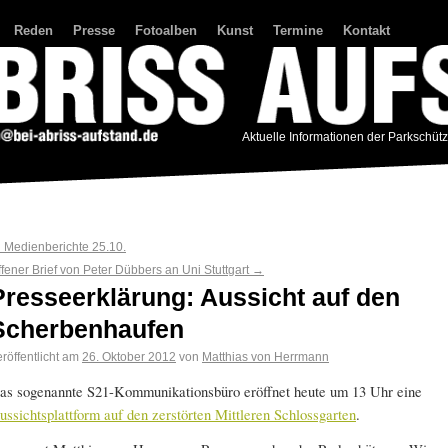
Reden
Presse
Fotoalben
Kunst
Termine
Kontakt
Aktuelle Informationen der Parkschüt
←
Medienberichte 25.10.
fener Brief von Peter Dübbers an Uni Stuttgart
→
Presseerklärung: Aussicht auf den
Scherbenhaufen
röffentlicht am
26. Oktober 2012
von
Matthias von Herrmann
as sogenannte S21-Kommunikationsbüro eröffnet heute um 13 Uhr eine
ussichtsplattform auf den zerstörten Mittleren Schlossgarten
.