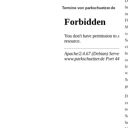
D
b
Termine von parkschuetzer.de
m
F
M
s
S
e
h
a
l
w
S
g
D
z
t
S
h