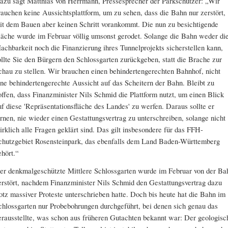
azu sagt Matthias von Herrmann, Pressesprecher der Parkschützer: „Wir
rauchen keine Aussichtsplattform, um zu sehen, dass die Bahn nur zerstört,
it dem Bauen aber keinen Schritt vorankommt. Die nun zu besichtigende
läche wurde im Februar völlig umsonst gerodet. Solange die Bahn weder di
achbarkeit noch die Finanzierung ihres Tunnelprojekts sicherstellen kann,
ollte Sie den Bürgern den Schlossgarten zurückgeben, statt die Brache zur
chau zu stellen. Wir brauchen einen behindertengerechten Bahnhof, nicht
ine behindertengerechte Aussicht auf das Scheitern der Bahn. Bleibt zu
offen, dass Finanzminister Nils Schmid die Plattform nutzt, um einen Blick
uf diese 'Repräsentationsfläche des Landes' zu werfen. Daraus sollte er
ernen, nie wieder einen Gestattungsvertrag zu unterschreiben, solange nicht
irklich alle Fragen geklärt sind. Das gilt insbesondere für das FFH-
chutzgebiet Rosensteinpark, das ebenfalls dem Land Baden-Württemberg
ehört.“
er denkmalgeschützte Mittlere Schlossgarten wurde im Februar von der Ba
erstört, nachdem Finanzminister Nils Schmid den Gestattungsvertrag dazu
rotz massiver Proteste unterschrieben hatte. Doch bis heute hat die Bahn im
chlossgarten nur Probebohrungen durchgeführt, bei denen sich genau das
erausstellte, was schon aus früheren Gutachten bekannt war: Der geologisc