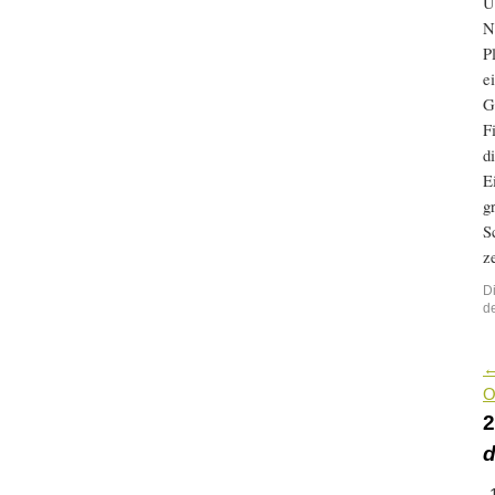
U
N
P
e
G
F
d
E
g
S
z
D
d
O
d