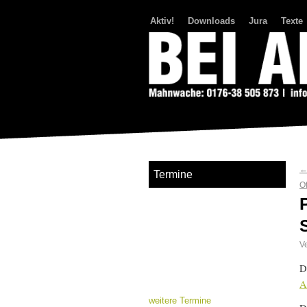
Aktiv!
Downloads
Jura
Texte
Bei Abriss Aufstand
Termine
Of
Ve
D
A
weitere Termine