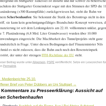
ntergrund im Stuttgarter Talkessel ist instabil und nur schwer zu beherrsche
achdem der Stuttgarter Gemeinderat sogar mit den Stimmen der SPD die 11
lanänderung (+300 Rammpfähle) zurückgewiesen hat, steht die Bahn vor
inem
Scherbenhaufen
: Sie bekommt die Statik des Betontrogs nicht in den
riff, sie kann kein genehmigungsfähiges Brandschutz-Konzept vorweisen, d
inanzierung ist seit dem Lenkungskreis am 22.10. vollkommen unklar, gegen
ie 7. Planänderung (6,8 Mrd. Liter Grundwasser) wurden über 10.000
inwendungen eingereicht. Die Machbarkeit des Tunnelprojekts steht ganz
rundsätzlich in Frage. Unter diesen Bedingungen darf Finanzminister Nils
chmid es nicht zulassen, dass die Bahn auch noch den Rosensteinpark
erstört, der unter der strengen
FFH-Richtlinie der EU
steht.
ieser Beitrag wurde unter
Allgemein
,
PSPE
veröffentlicht. Setze ein Lesezeichen fü
en
Permalink
.
←
Medienberichte 25.10.
ffener Brief von Peter Dübbers an Uni Stuttgart
→
2 Kommentare zu
Presseerklärung: Aussicht auf
en Scherbenhaufen