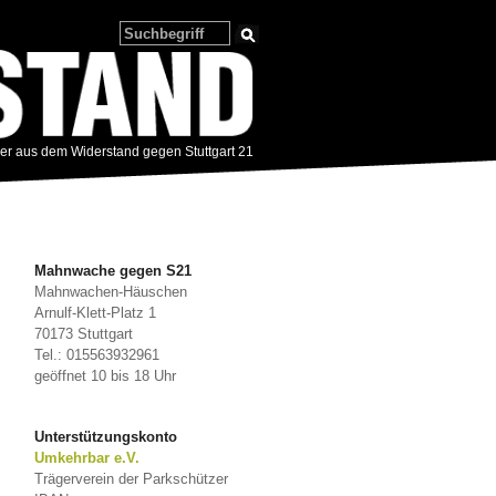
zer aus dem Widerstand gegen Stuttgart 21
Mahnwache gegen S21
Mahnwachen-Häuschen
Arnulf-Klett-Platz 1
70173 Stuttgart
Tel.: 015563932961
geöffnet 10 bis 18 Uhr
Unterstützungskonto
Umkehrbar e.V.
Trägerverein der Parkschützer