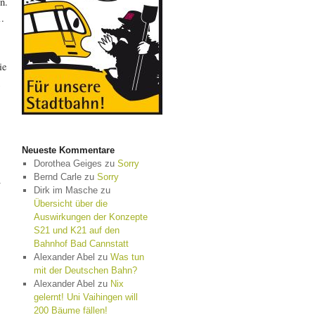
n.
.
ie
Neueste Kommentare
Dorothea Geiges
zu
Sorry
Bernd Carle
zu
Sorry
r
Dirk im Masche
zu
Übersicht über die
Auswirkungen der Konzepte
S21 und K21 auf den
Bahnhof Bad Cannstatt
Alexander Abel
zu
Was tun
mit der Deutschen Bahn?
Alexander Abel
zu
Nix
gelernt! Uni Vaihingen will
200 Bäume fällen!