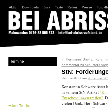
Aktiv!
Downloads
Jura
Texte
Reden
Presse
Fotoal
Bei Abriss Aufstand
←
Hermanns Brief an Kefer im
Termine
Kommentar zu Schusters Ab
StN: Forderung
Veröffentlicht am
4. Januar 20
Konstantin Schwarz listet
in seinem StN-Artikel
"Kuh
Entscheidungen treffen"
. 
vielen Dank, Herr Schwarz
weitere Termine