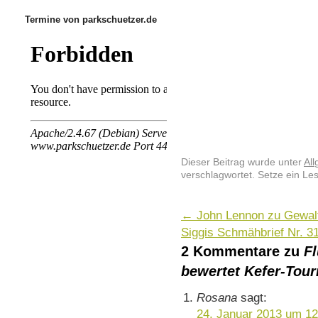
Termine von parkschuetzer.de
Dieser Beitrag wurde unter
Al
verschlagwortet. Setze ein Le
←
John Lennon zu Gewal
Siggis Schmähbrief Nr. 3
2 Kommentare zu
Fl
bewertet Kefer-Tou
Rosana
sagt:
24. Januar 2013 um 12