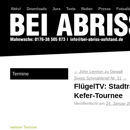
Aktiv!
Downloads
Jura
Texte
Reden
Presse
Fotoal
Bei Abriss Aufstand
←
John Lennon zu Gewalt
Termine
Siggis Schmähbrief Nr. 31
→
FlügelTV: Stadt
Kefer-Tournee
Veröffentlicht am
24. Januar 
weitere Termine