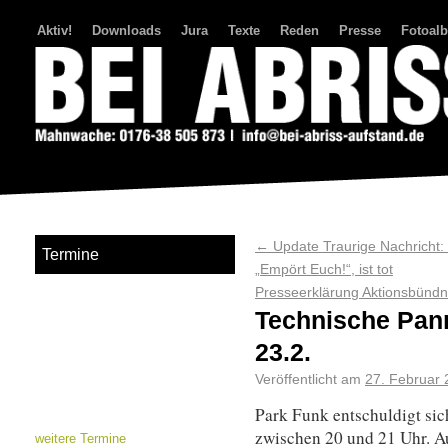
Aktiv!
Downloads
Jura
Texte
Reden
Presse
Fotoal
Bei Abriss Aufstand
←
Update Traurige Nachricht:
Termine
„Empört Euch!“, ist tot
Presseerklärung Aktionsbünd
Technische Pan
23.2.
Veröffentlicht am
27. Februar
Park Funk entschuldigt sic
zwischen 20 und 21 Uhr. A
weitere Termine