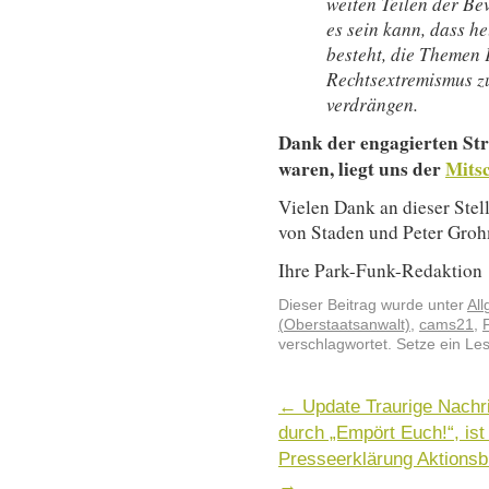
weiten Teilen der Be
es sein kann, dass h
besteht, die Themen
Rechtsextremismus z
verdrängen.
Dank der engagierten Str
waren, liegt uns der
Mits
Vielen Dank an dieser Stel
von Staden und Peter Groh
Ihre Park-Funk-Redaktion
Dieser Beitrag wurde unter
Al
(Oberstaatsanwalt)
,
cams21
,
verschlagwortet. Setze ein Le
←
Update Traurige Nachri
durch „Empört Euch!“, ist 
Presseerklärung Aktions
→