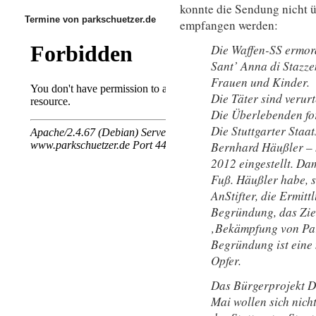
konnte die Sendung nicht ü
Termine von parkschuetzer.de
empfangen werden:
Die Waffen-SS ermord
Sant’ Anna di Stazz
Frauen und Kinder.
Die Täter sind verurte
Die Überlebenden for
Die Stuttgarter Staa
Bernhard Häußler – 
2012 eingestellt. Dam
Fuß. Häußler habe, s
AnStifter, die Ermit
Begründung, das Zie
‚Bekämpfung von Par
Begründung ist eine
Opfer.
Das Bürgerprojekt Die
Mai wollen sich nich