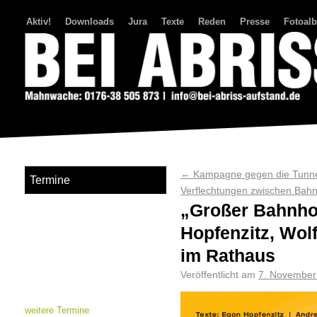
Aktiv!
Downloads
Jura
Texte
Reden
Presse
Fotoal
Bei Abriss Aufstand
←
Kampagne gegen die Tunnel
Termine
Verflechtungen zwischen Bah
„Großer Bahnhof“
Hopfenzitz, Wol
im Rathaus
Veröffentlicht am
7. November
weitere Termine