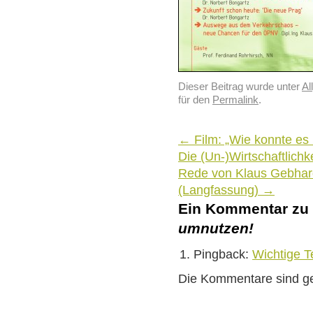
Dieser Beitrag wurde unter
Al
für den
Permalink
.
←
Film: „Wie konnte es
Die (Un-)Wirtschaftlichke
Rede von Klaus Gebhar
(Langfassung)
→
Ein Kommentar zu
umnutzen!
Pingback:
Wichtige T
Die Kommentare sind g