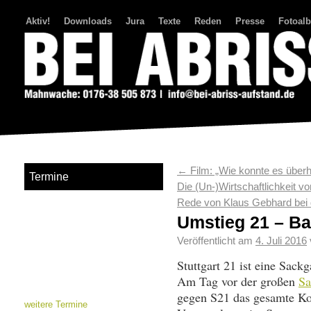
Aktiv!
Downloads
Jura
Texte
Reden
Presse
Fotoal
Bei Abriss Aufstand
←
Film: „Wie konnte es über
Termine
Die (Un-)Wirtschaftlichkeit vo
Rede von Klaus Gebhard bei
Umstieg 21 – Ba
Veröffentlicht am
4. Juli 2016
Stuttgart 21 ist eine Sack
Am Tag vor der großen
Sa
gegen S21 das gesamte Ko
weitere Termine