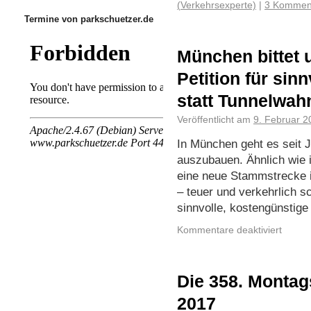
(Verkehrsexperte)
|
3 Kommen
Termine von parkschuetzer.de
München bittet 
Petition für si
statt Tunnelwah
Veröffentlicht am
9. Februar 2
In München geht es seit 
auszubauen. Ähnlich wie in
eine neue Stammstrecke i
– teuer und verkehrlich s
sinnvolle, kostengünstige
Kommentare deaktiviert
Die 358. Monta
2017