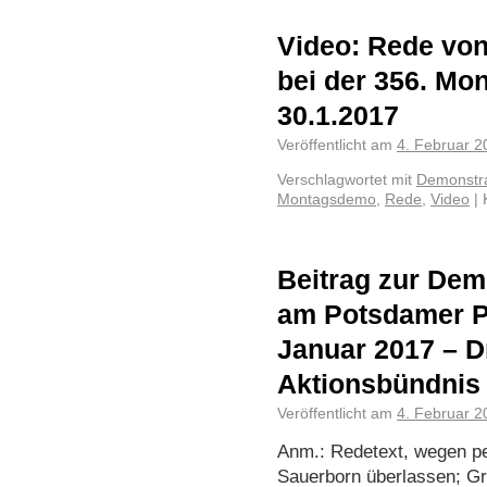
Video: Rede vo
bei der 356. M
30.1.2017
Veröffentlicht am
4. Februar 2
Verschlagwortet mit
Demonstra
Montagsdemo
,
Rede
,
Video
|
Beitrag zur De
am Potsdamer Pla
Januar 2017 – Dr
Aktionsbündnis
Veröffentlicht am
4. Februar 2
Anm.: Redetext, wegen pe
Sauerborn überlassen; Gr