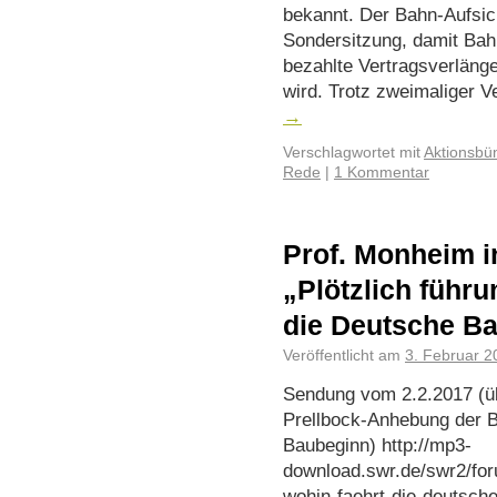
bekannt. Der Bahn-Aufsich
Sondersitzung, damit Bah
bezahlte Vertragsverläng
wird. Trotz zweimaliger V
→
Verschlagwortet mit
Aktionsbü
Rede
|
1 Kommentar
Prof. Monheim 
„Plötzlich führu
die Deutsche B
Veröffentlicht am
3. Februar 2
Sendung vom 2.2.2017 (ü
Prellbock-Anhebung der 
Baubeginn) http://mp3-
download.swr.de/swr2/fo
wohin-faehrt-die-deutsch