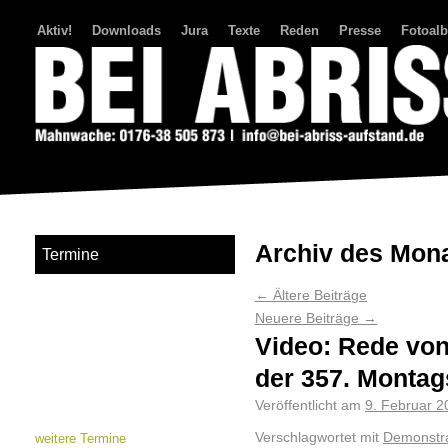
Aktiv!
Downloads
Jura
Texte
Reden
Presse
Fotoal
Bei Abriss Aufstand
Archiv des Mon
Termine
←
Ältere Beiträge
Neuere Beiträge
→
Video: Rede von
der 357. Monta
Veröffentlicht am
9. Februar 2
Verschlagwortet mit
Demonstra
weitere Termine