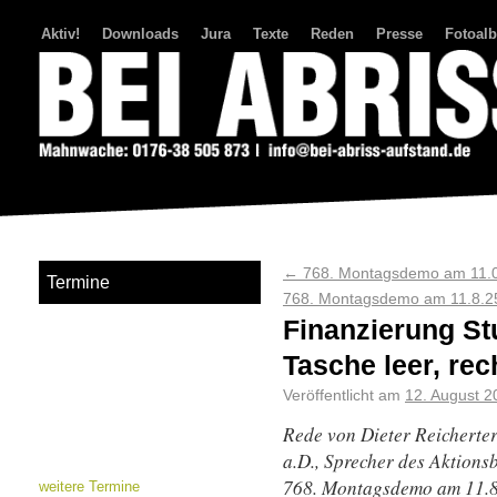
Aktiv!
Downloads
Jura
Texte
Reden
Presse
Fotoal
Bei Abriss Aufstand
←
768. Montagsdemo am 11.08
Termine
768. Montagsdemo am 11.8.2
Finanzierung Stu
Tasche leer, rec
Veröffentlicht am
12. August 2
Rede von
Dieter Reicherter
a.D., Sprecher des Aktionsb
768. Montagsdemo am 11.
weitere Termine