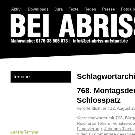
Aktiv!
Downloads
Jura
Texte
Reden
Presse
Fotoal
Bei Abriss Aufstand
Schlagwortarch
Termine
768. Montagsde
Schlosspatz
Veröffentlicht am
12. August 2
Verschlagwortet mit
768
,
Bürg
Reicherter (ehem. Vorsitzender
Finanzierung
,
Johanna Tiarks
weitere Termine
Video
|
Kommentare deaktivier