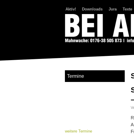
Aktiv!
Downloads
Jura
Texte
Bei Abriss Aufstand
Termine
Ve
R
A
weitere Termine
F