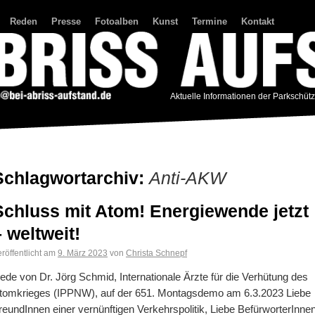
Reden
Presse
Fotoalben
Kunst
Termine
Kontakt
Aktuelle Informationen der Parkschüt
Schlagwortarchiv:
Anti-AKW
Schluss mit Atom! Energiewende jetzt
– weltweit!
röffentlicht am
9. März 2023
von
Christa Schnepf
ede von Dr. Jörg Schmid, Internationale Ärzte für die Verhütung des
tomkrieges (IPPNW), auf der 651. Montagsdemo am 6.3.2023 Liebe
reundInnen einer vernünftigen Verkehrspolitik, Liebe BefürworterInne