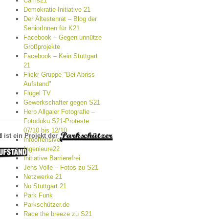
Cams21
Demokratie-Initiative 21
Der Ältestenrat – Blog der
SeniorInnen für K21
Facebook – Gegen unnütze
Großprojekte
Facebook – Kein Stuttgart
21
Flickr Gruppe "Bei Abriss
Aufstand"
Flügel TV
Gewerkschafter gegen S21
Herb Allgaier Fotografie –
Fotodoku S21-Proteste
07/10 bis 12/10
d
ist ein Projekt der
Infooffensive
Ingenieure22
Initiative Barrierefrei
Jens Volle – Fotos zu S21
Netzwerke 21
No Stuttgart 21
Park Funk
Parkschützer.de
Race the breeze zu S21