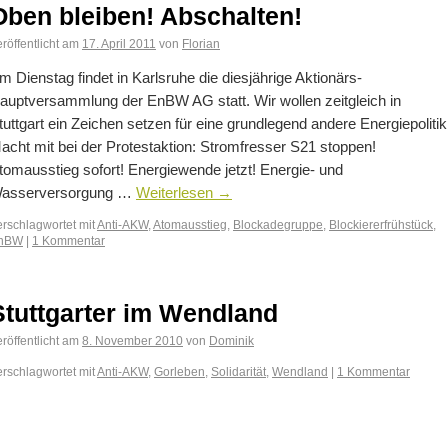
Oben bleiben! Abschalten!
röffentlicht am
17. April 2011
von
Florian
m Dienstag findet in Karlsruhe die diesjährige Aktionärs-
auptversammlung der EnBW AG statt. Wir wollen zeitgleich in
tuttgart ein Zeichen setzen für eine grundlegend andere Energiepolitik
acht mit bei der Protestaktion: Stromfresser S21 stoppen!
tomausstieg sofort! Energiewende jetzt! Energie- und
asserversorgung …
Weiterlesen
→
erschlagwortet mit
Anti-AKW
,
Atomausstieg
,
Blockadegruppe
,
Blockiererfrühstück
,
nBW
|
1 Kommentar
Stuttgarter im Wendland
röffentlicht am
8. November 2010
von
Dominik
erschlagwortet mit
Anti-AKW
,
Gorleben
,
Solidarität
,
Wendland
|
1 Kommentar