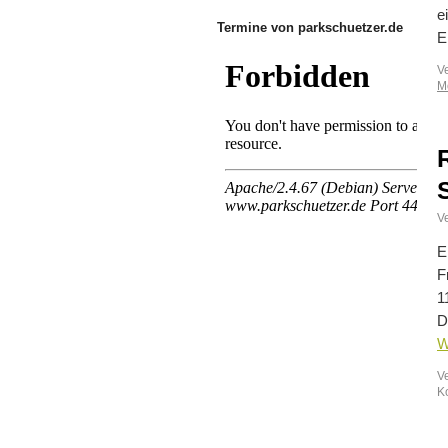
e
Termine von parkschuetzer.de
E
V
M
Ve
E
F
1
D
W
V
K