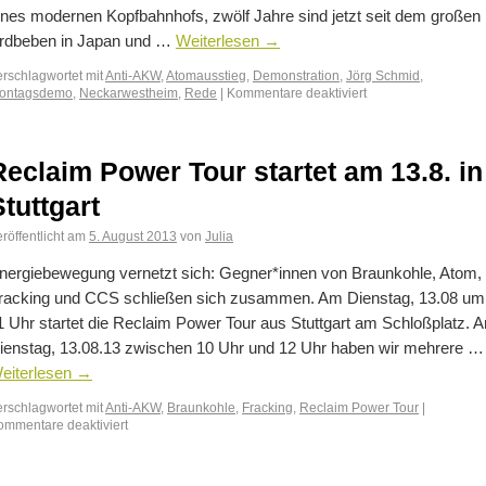
ines modernen Kopfbahnhofs, zwölf Jahre sind jetzt seit dem großen
rdbeben in Japan und …
Weiterlesen
→
erschlagwortet mit
Anti-AKW
,
Atomausstieg
,
Demonstration
,
Jörg Schmid
,
ontagsdemo
,
Neckarwestheim
,
Rede
|
Kommentare deaktiviert
Reclaim Power Tour startet am 13.8. in
Stuttgart
röffentlicht am
5. August 2013
von
Julia
nergiebewegung vernetzt sich: Gegner*innen von Braunkohle, Atom,
racking und CCS schließen sich zusammen. Am Dienstag, 13.08 um
1 Uhr startet die Reclaim Power Tour aus Stuttgart am Schloßplatz. 
ienstag, 13.08.13 zwischen 10 Uhr und 12 Uhr haben wir mehrere …
eiterlesen
→
erschlagwortet mit
Anti-AKW
,
Braunkohle
,
Fracking
,
Reclaim Power Tour
|
ommentare deaktiviert