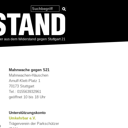
zer aus dem Widerstand gegen Stuttgart 21
Mahnwache gegen S21
Mahnwachen-Häuschen
Arnulf-Klett-Platz 1
70173 Stuttgart
Tel.: 015563932961
geöffnet 10 bis 18 Uhr
Unterstützungskonto
Umkehrbar e.V.
Trägerverein der Parkschützer
n