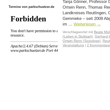
Tanja Gönner, Professor D
Ortwin Renn, Thomas Reu
Termine von parkschuetzer.de
Landkreises Reutlingen, G
Gemmeke – seit 2009 Abg
im …
Weiterlesen
→
Verschlagwortet mit
Beate Mü
(Leben in Stuttgart)
,
Gerhard H
Ortwin Renn (Soziologe)
,
Reut
Veranstaltung
|
2 Kommentare