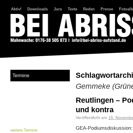
Aktiv!
Downloads
Jura
Texte
Reden
Presse
Fotoal
Bei Abriss Aufstand
Schlagwortarch
Termine
Gemmeke (Grün
Reutlingen – P
und kontra
Veröffentlicht am
15. Novembe
GEA-Podiumsdiskussion: S
weitere Termine