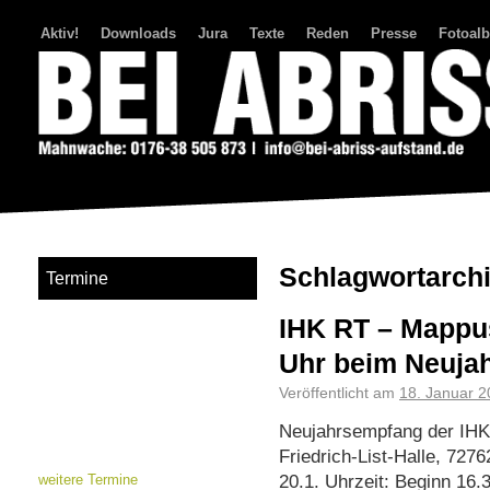
Aktiv!
Downloads
Jura
Texte
Reden
Presse
Fotoal
Bei Abriss Aufstand
Schlagwortarch
Termine
IHK RT – Mappu
Uhr beim Neuja
Veröffentlicht am
18. Januar 2
Neujahrsempfang der IHK 
Friedrich-List-Halle, 727
20.1. Uhrzeit: Beginn 16.
weitere Termine