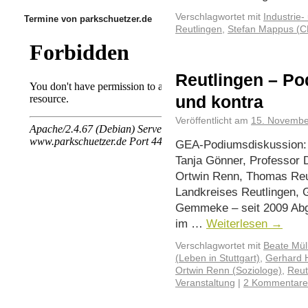
Verschlagwortet mit
Industrie
Termine von parkschuetzer.de
Reutlingen
,
Stefan Mappus (
Reutlingen – P
und kontra
Veröffentlicht am
15. Novembe
GEA-Podiumsdiskussion: S
Tanja Gönner, Professor D
Ortwin Renn, Thomas Reu
Landkreises Reutlingen, G
Gemmeke – seit 2009 Abg
im …
Weiterlesen
→
Verschlagwortet mit
Beate Mü
(Leben in Stuttgart)
,
Gerhard H
Ortwin Renn (Soziologe)
,
Reut
Veranstaltung
|
2 Kommentare