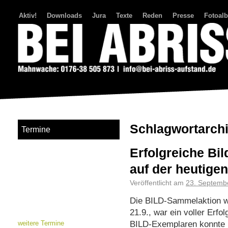
Aktiv!
Downloads
Jura
Texte
Reden
Presse
Fotoal
Bei Abriss Aufstand
Schlagwortarch
Termine
Erfolgreiche Bi
auf der heutige
Veröffentlicht am
23. Septemb
Die BILD-Sammelaktion 
21.9., war ein voller Erf
BILD-Exemplaren konnte F
weitere Termine