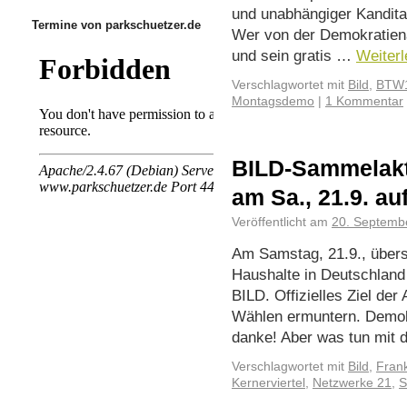
und unabhängiger Kandit
Termine von parkschuetzer.de
Wer von der Demokratiena
und sein gratis …
Weiter
Verschlagwortet mit
Bild
,
BTW
Montagsdemo
|
1 Kommentar
BILD-Sammelakt
am Sa., 21.9. a
Veröffentlicht am
20. Septemb
Am Samstag, 21.9., über
Haushalte in Deutschland
BILD. Offizielles Ziel de
Wählen ermuntern. Demokr
danke! Aber was tun mit 
Verschlagwortet mit
Bild
,
Fran
Kernerviertel
,
Netzwerke 21
,
S