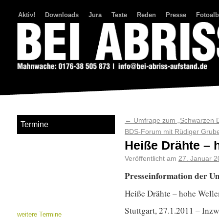
Aktiv!
Downloads
Jura
Texte
Reden
Presse
Fotoal
Bei Abriss Aufstand
←
Umfrage zum „Schwarzen D
Termine
BDS-Forum mit Rüdiger Grube
Heiße Drähte – 
Veröffentlicht am
27. Januar 2
Presseinformation der U
Heiße Drähte – hohe Welle
Stuttgart, 27.1.2011 – Inzwi
weitere Termine