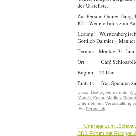
der Gästeliste.
Zur Person: Gunter Haug, Ja
K21. Weitere Infos zum Au
Lesung: Württembergische
Gottlieb Daimler – Männer
Termin: Montag, 31. Janu
Ort: Café Schlossblick, 
Beginn: 20 Uhr
Eintritt: frei, Spenden z
Dieser Beitrag wurde unter
Al
(Autor)
,
Kultur
,
Medien
,
Rober
Unternehmer
,
Veranstaltung
ve
den
Permalink
.
←
Umfrage zum „Schwarz
BDS-Forum mit Rüdiger G