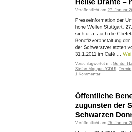
Heiße Drähte – 
Veröffentlicht am
27. Januar 2
Presseinformation der U
hohe Wellen Stuttgart, 27
sich u. a. auch die Chefe
Benefizveranstaltung de
der Schwerstverletzten 
31.1.2011 im Café …
Wei
Verschlagwortet mit
Gunter Ha
Stefan Mappus (CDU)
,
Termin
1 Kommentar
Öffentliche Ben
zugunsten der S
Schwarzen Donn
Veröffentlicht am
25. Januar 2