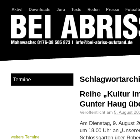
Aktiv!
Downloads
Jura
Texte
Reden
Presse
Fotoal
Bei Abriss Aufstand
Schlagwortarch
Termine
Reihe „Kultur i
Gunter Haug üb
Veröffentlicht am
5. August 20
Am Dienstag, 9. August 20
um 18.00 Uhr an „Unserem
Schlossgarten über Rober
weitere Termine