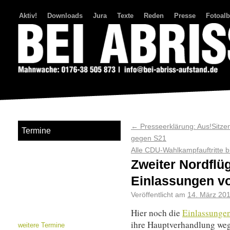
Aktiv!
Downloads
Jura
Texte
Reden
Presse
Fotoal
Bei Abriss Aufstand
←
Presseerklärung: Aus!Sitze
Termine
gegen S21
Alle CDU-Wahlkampfauftritte b
Zweiter Nordflü
Einlassungen vo
Veröffentlicht am
14. März 20
Hier noch die
Einlassungen
ihre Hauptverhandlung weg
weitere Termine