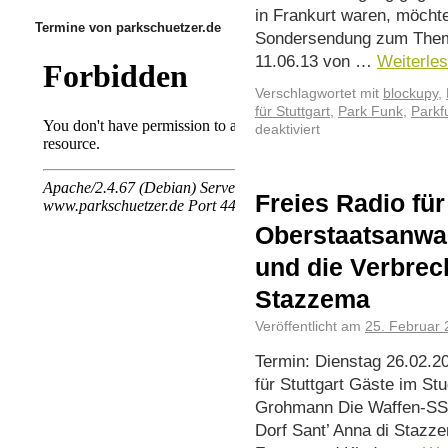
in Frankurt waren, möcht
Termine von parkschuetzer.de
Sondersendung zum Thema
11.06.13 von …
Weiterle
Verschlagwortet mit
blockupy
,
für Stuttgart
,
Park Funk
,
Parkf
deaktiviert
Freies Radio für
Oberstaatsanwa
und die Verbrec
Stazzema
Veröffentlicht am
25. Februar
Termin: Dienstag 26.02.20
für Stuttgart Gäste im St
Grohmann Die Waffen-SS 
Dorf Sant’ Anna di Stazz