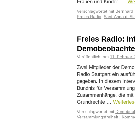
Frauen und Kinder. …
We
Verschlagwortet mit
Bernhard 
Freies Radio
,
Sant’ Anna di S
Freies Radio: In
Demobeobachte
Veröffentlicht am
11. Februar 
Zwei Mitglieder der Dem
Radio Stuttgart ein ausfüh
gegeben. In diesem Inter
Bündnis für Versammlungsf
Zusammenhänge, die mit d
Grundrechte …
Weiterle
Verschlagwortet mit
Demobeob
Versammlungsfreiheit
|
Kommen