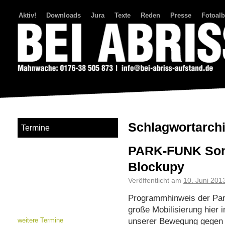
Aktiv!
Downloads
Jura
Texte
Reden
Presse
Fotoal
Bei Abriss Aufstand
Schlagwortarch
Termine
PARK-FUNK Son
Blockupy
Veröffentlicht am
10. Juni 201
Programmhinweis der Par
große Mobilisierung hier i
unserer Bewegung gegen 
weitere Termine