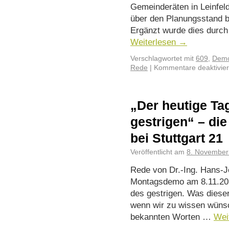
Gemeinderäten in Leinfeld
über den Planungsstand 
Ergänzt wurde dies durch
Weiterlesen
→
Verschlagwortet mit
609
,
Demo
Rede
|
Kommentare deaktivier
„Der heutige Tag
gestrigen“ – di
bei Stuttgart 21
Veröffentlicht am
8. November
Rede von Dr.-Ing. Hans-Jö
Montagsdemo am 8.11.2021
des gestrigen. Was dieser
wenn wir zu wissen wünsch
bekannten Worten …
Wei