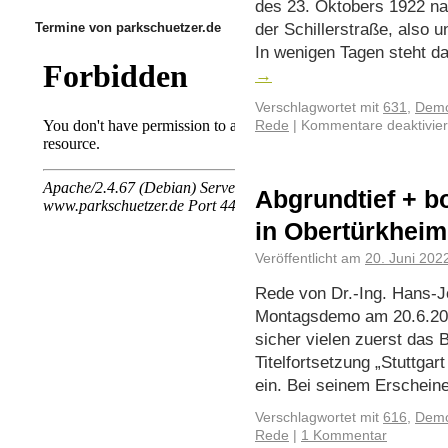
des 23. Oktobers 1922 na
der Schillerstraße, also 
Termine von parkschuetzer.de
In wenigen Tagen steht d
→
Verschlagwortet mit
631
,
Demo
Rede
|
Kommentare deaktivier
Abgrundtief + b
in Obertürkheim
Veröffentlicht am
20. Juni 202
Rede von Dr.-Ing. Hans-Jö
Montagsdemo am 20.6.2022
sicher vielen zuerst das 
Titelfortsetzung „Stuttga
ein. Bei seinem Erschei
Verschlagwortet mit
616
,
Demo
Rede
|
1 Kommentar