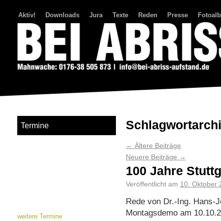
Aktiv!
Downloads
Jura
Texte
Reden
Presse
Fotoal
Bei Abriss Aufstand
Schlagwortarch
Termine
←
Ältere Beiträge
Neuere Beiträge
→
100 Jahre Stutt
Veröffentlicht am
10. Oktober
Rede von Dr.-Ing. Hans-Jö
Montagsdemo am 10.10.20
weitere Termine