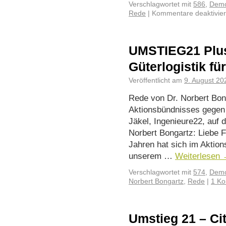
Verschlagwortet mit
586
,
Demo
Rede
|
Kommentare deaktivier
UMSTIEG21 Plus
Güterlogistik fü
Veröffentlicht am
9. August 20
Rede von Dr. Norbert Bon
Aktionsbündnisses gegen 
Jäkel, Ingenieure22, auf
Norbert Bongartz: Liebe 
Jahren hat sich im Aktio
unserem …
Weiterlesen
Verschlagwortet mit
574
,
Demo
Norbert Bongartz
,
Rede
|
1 K
Umstieg 21 – Cit