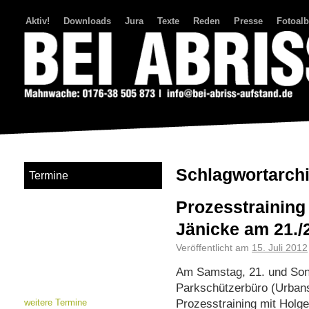
Aktiv!
Downloads
Jura
Texte
Reden
Presse
Fotoal
Bei Abriss Aufstand
Schlagwortarch
Termine
Prozesstraining 
Jänicke am 21./
Veröffentlicht am
15. Juli 2012
Am Samstag, 21. und Sonnt
Parkschützerbüro (Urbanst
Prozesstraining mit Holger
weitere Termine