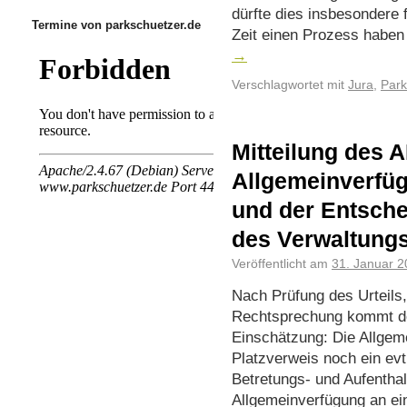
dürfte dies insbesondere f
Termine von parkschuetzer.de
Zeit einen Prozess habe
→
Verschlagwortet mit
Jura
,
Par
Mitteilung des 
Allgemeinverfüg
und der Entsche
des Verwaltungs
Veröffentlicht am
31. Januar 
Nach Prüfung des Urteils
Rechtsprechung kommt de
Einschätzung: Die Allgem
Platzverweis noch ein evt
Betretungs- und Aufentha
Allgemeinverfügung an e