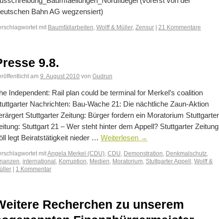
usschreibung_Baumfaellungen_Nordfluegel (vorerst von der
eutschen Bahn AG wegzensiert)
erschlagwortet mit
Baumfällarbeiten
,
Wolff & Müller
,
Zensur
|
21 Kommentare
Presse 9.8.
röffentlicht am
9. August 2010
von
Gudrun
he Independent: Rail plan could be terminal for Merkel’s coalition
tuttgarter Nachrichten: Bau-Wache 21: Die nächtliche Zaun-Aktion
erärgert Stuttgarter Zeitung: Bürger fordern ein Moratorium Stuttgarter
eitung: Stuttgart 21 – Wer steht hinter dem Appell? Stuttgarter Zeitung
öll legt Beiratstätigkeit nieder …
Weiterlesen
→
erschlagwortet mit
Angela Merkel (CDU)
,
CDU
,
Demonstration
,
Denkmalschutz
,
inanzen
,
international
,
Korruption
,
Medien
,
Moratorium
,
Stuttgarter Appell
,
Wolff &
üller
|
1 Kommentar
Weitere Recherchen zu unserem