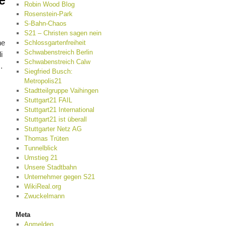
e
Robin Wood Blog
Rosenstein-Park
S-Bahn-Chaos
S21 – Christen sagen nein
he
Schlossgartenfreiheit
Schwabenstreich Berlin
i
Schwabenstreich Calw
…
Siegfried Busch:
Metropolis21
Stadtteilgruppe Vaihingen
Stuttgart21 FAIL
Stuttgart21 International
Stuttgart21 ist überall
Stuttgarter Netz AG
Thomas Trüten
Tunnelblick
Umstieg 21
Unsere Stadtbahn
Unternehmer gegen S21
WikiReal.org
Zwuckelmann
Meta
Anmelden