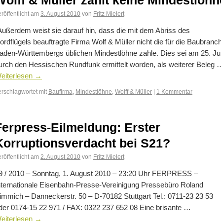
Wolff & Müller zahlt keine Mindestlöhn
röffentlicht am
3. August 2010
von
Fritz Mielert
Außerdem weist sie darauf hin, dass die mit dem Abriss des
ordflügels beauftragte Firma Wolf & Müller nicht die für die Baubranc
aden-Württembergs üblichen Mindestlöhne zahle. Dies sei am 25. Jul
urch den Hessischen Rundfunk ermittelt worden, als weiterer Beleg 
eiterlesen
→
erschlagwortet mit
Baufirma
,
Mindestlöhne
,
Wolff & Müller
|
1 Kommentar
Ferpress-Eilmeldung: Erster
Korruptionsverdacht bei S21?
röffentlicht am
2. August 2010
von
Fritz Mielert
9 / 2010 – Sonntag, 1. August 2010 – 23:20 Uhr FERPRESS –
nternationale Eisenbahn-Presse-Vereinigung Pressebüro Roland
immich – Danneckerstr. 50 – D-70182 Stuttgart Tel.: 0711-23 23 53
der 0174-15 22 971 / FAX: 0322 237 652 08 Eine brisante …
eiterlesen
→