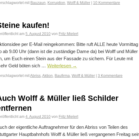
erschlagwortet mit
Bauzaun
,
Korruption
,
Wolff & Müller
|
10 Kommentare
Steine kaufen!
röffentlicht am
5. August 2010
von
Fritz Mielert
ktionsidee per E-Mail reingekommen: Bitte ruft ALLE heute Vormittag
o ab 9.00 Uhr (dann ist die zuständige Dame da) bei Wolff und Müller
n, um Euch einen Stein aus der Fassade zu sichern. Für Leute mit
ehr Geld böten sich …
Weiterlesen
→
erschlagwortet mit
Abriss
,
Aktion
,
Baufirma
,
Wolff & Müller
|
3 Kommentare
Auch Wolff & Müller ließ Schilder
entfernen
röffentlicht am
4. August 2010
von
Fritz Mielert
uch der eigentliche Auftragnehmer für den Abriss von Teilen des
tuttgarter Hauptbahnhofs Wolff & Müller ließ vergangenen Freitag sei