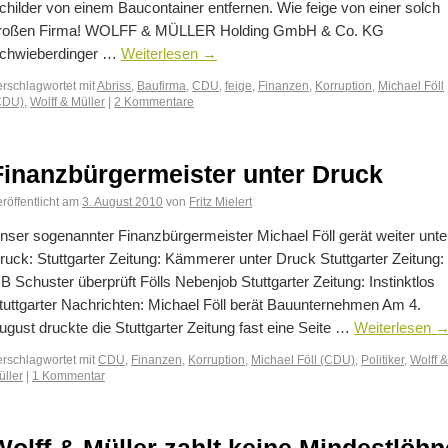
childer von einem Baucontainer entfernen. Wie feige von einer solch
roßen Firma! WOLFF & MÜLLER Holding GmbH & Co. KG
chwieberdinger …
Weiterlesen
→
erschlagwortet mit
Abriss
,
Baufirma
,
CDU
,
feige
,
Finanzen
,
Korruption
,
Michael Föll
CDU)
,
Wolff & Müller
|
2 Kommentare
Finanzbürgermeister unter Druck
röffentlicht am
3. August 2010
von
Fritz Mielert
nser sogenannter Finanzbürgermeister Michael Föll gerät weiter unte
ruck: Stuttgarter Zeitung: Kämmerer unter Druck Stuttgarter Zeitung:
B Schuster überprüft Fölls Nebenjob Stuttgarter Zeitung: Instinktlos
tuttgarter Nachrichten: Michael Föll berät Bauunternehmen Am 4.
ugust druckte die Stuttgarter Zeitung fast eine Seite …
Weiterlesen
erschlagwortet mit
CDU
,
Finanzen
,
Korruption
,
Michael Föll (CDU)
,
Politiker
,
Wolff &
üller
|
1 Kommentar