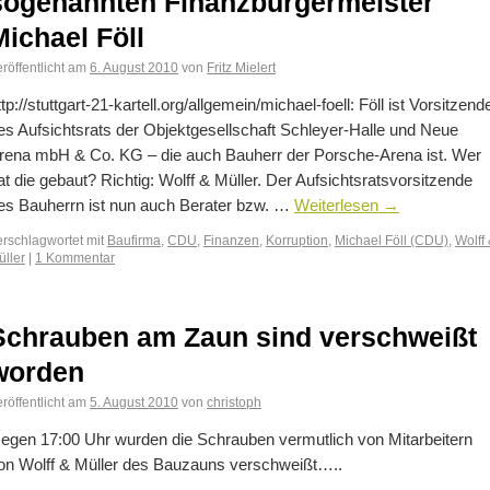
sogenannten Finanzbürgermeister
Michael Föll
röffentlicht am
6. August 2010
von
Fritz Mielert
ttp://stuttgart-21-kartell.org/allgemein/michael-foell: Föll ist Vorsitzend
es Aufsichtsrats der Objektgesellschaft Schleyer-Halle und Neue
rena mbH & Co. KG – die auch Bauherr der Porsche-Arena ist. Wer
at die gebaut? Richtig: Wolff & Müller. Der Aufsichtsratsvorsitzende
es Bauherrn ist nun auch Berater bzw. …
Weiterlesen
→
erschlagwortet mit
Baufirma
,
CDU
,
Finanzen
,
Korruption
,
Michael Föll (CDU)
,
Wolff
üller
|
1 Kommentar
Schrauben am Zaun sind verschweißt
worden
röffentlicht am
5. August 2010
von
christoph
egen 17:00 Uhr wurden die Schrauben vermutlich von Mitarbeitern
on Wolff & Müller des Bauzauns verschweißt…..