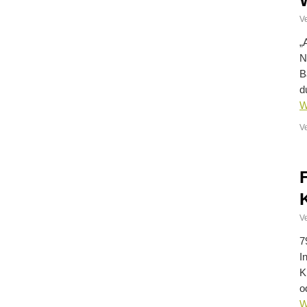
Ve
„
N
B
d
W
V
Ve
7
I
K
o
W