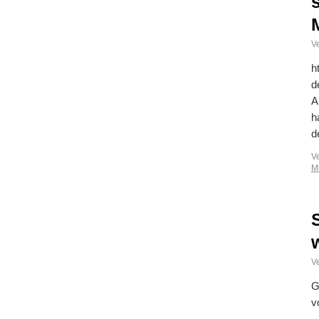
Ve
h
d
A
h
d
V
M
Ve
G
v