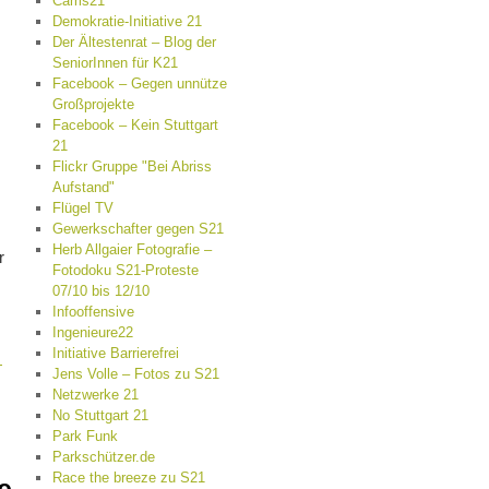
Cams21
Demokratie-Initiative 21
Der Ältestenrat – Blog der
SeniorInnen für K21
Facebook – Gegen unnütze
Großprojekte
Facebook – Kein Stuttgart
21
Flickr Gruppe "Bei Abriss
Aufstand"
Flügel TV
Gewerkschafter gegen S21
Herb Allgaier Fotografie –
r
Fotodoku S21-Proteste
07/10 bis 12/10
Infooffensive
Ingenieure22
Initiative Barrierefrei
→
Jens Volle – Fotos zu S21
Netzwerke 21
No Stuttgart 21
Park Funk
Parkschützer.de
Race the breeze zu S21