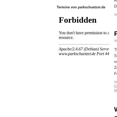
A
D
Termine von parkschuetzer.de
V
Ve
T
S
v
Z
F
V
F
M