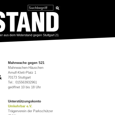
zer aus dem Widerstand gegen Stuttgart 21
Mahnwache gegen S21
Mahnwachen-Häuschen
Arnulf-Klett-Platz 1
&
70173 Stuttgart
Tel.: 015563932961
geöffnet 10 bis 18 Uhr
Unterstützungskonto
Umkehrbar e.V.
Trägerverein der Parkschützer