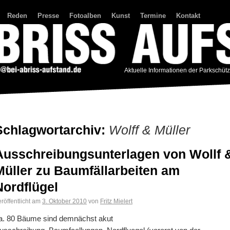
Reden
Presse
Fotoalben
Kunst
Termine
Kontakt
Aktuelle Informationen der Parkschüt
Schlagwortarchiv:
Wolff & Müller
Ausschreibungsunterlagen von Wollf 
Müller zu Baumfällarbeiten am
Nordflügel
röffentlicht am
3. Oktober 2010
von
Fritz Mielert
a. 80 Bäume sind demnächst akut