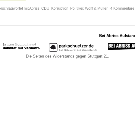
erschlagwortet mit
Abriss
,
CDU
,
Korruption
,
Politiker
,
Wolff & Müller
|
4 Kommentare
Bei Abriss Aufstan
Die Seiten des Widerstands gegen Stuttgart 21.