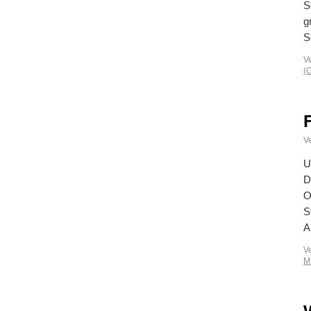
S
g
S
V
(
Ve
U
D
O
S
A
V
M