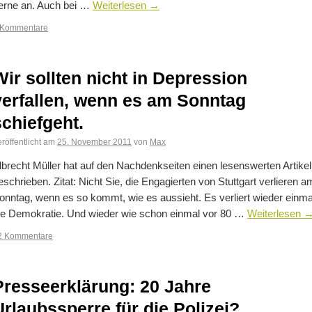
erne an. Auch bei …
Weiterlesen
→
 Kommentare
Wir sollten nicht in Depression
verfallen, wenn es am Sonntag
schiefgeht.
röffentlicht am
25. November 2011
von
Max
lbrecht Müller hat auf den Nachdenkseiten einen lesenswerten Artikel
eschrieben. Zitat: Nicht Sie, die Engagierten von Stuttgart verlieren a
onntag, wenn es so kommt, wie es aussieht. Es verliert wieder einma
ie Demokratie. Und wieder wie schon einmal vor 80 …
Weiterlesen
2 Kommentare
Presseerklärung: 20 Jahre
Urlaubssperre für die Polizei?