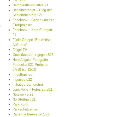
Cams21
Demokratie-Initiative 21
Der Ältestenrat – Blog der
SeniorInnen für K21
Facebook – Gegen unnütze
Großprojekte
f
Facebook – Kein Stuttgart
21
Flickr Gruppe "Bei Abriss
Aufstand"
t
Flügel TV
Gewerkschafter gegen S21
Herb Allgaier Fotografie –
Fotodoku S21-Proteste
07/10 bis 12/10
Infooffensive
Ingenieure22
Initiative Barrierefrei
Jens Volle – Fotos zu S21
Netzwerke 21
No Stuttgart 21
Park Funk
Parkschützer.de
Race the breeze zu S21