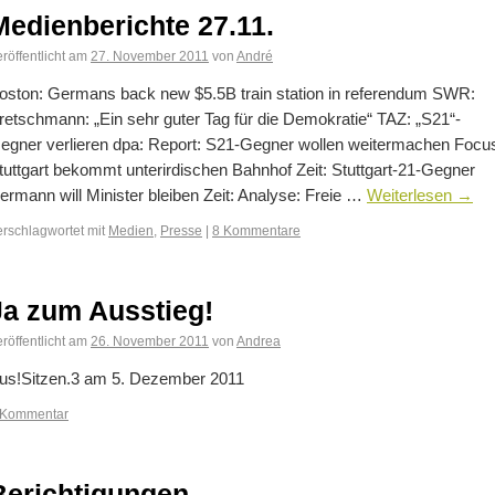
Medienberichte 27.11.
röffentlicht am
27. November 2011
von
André
oston: Germans back new $5.5B train station in referendum SWR:
retschmann: „Ein sehr guter Tag für die Demokratie“ TAZ: „S21“-
egner verlieren dpa: Report: S21-Gegner wollen weitermachen Focu
tuttgart bekommt unterirdischen Bahnhof Zeit: Stuttgart-21-Gegner
ermann will Minister bleiben Zeit: Analyse: Freie …
Weiterlesen
→
erschlagwortet mit
Medien
,
Presse
|
8 Kommentare
Ja zum Ausstieg!
röffentlicht am
26. November 2011
von
Andrea
us!Sitzen.3 am 5. Dezember 2011
 Kommentar
Berichtigungen