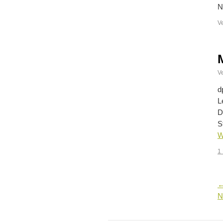
N
V
Ve
d
L
D
S
W
1
N