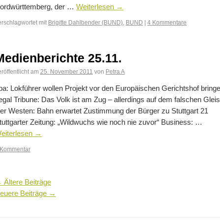
ordwürttemberg, der …
Weiterlesen
→
erschlagwortet mit
Brigitte Dahlbender (BUND)
,
BUND
|
4 Kommentare
Medienberichte 25.11.
röffentlicht am
25. November 2011
von
Petra A
pa: Lokführer wollen Projekt vor den Europäischen Gerichtshof bring
egal Tribune: Das Volk ist am Zug – allerdings auf dem falschen Gleis
er Westen: Bahn erwartet Zustimmung der Bürger zu Stuttgart 21
tuttgarter Zeitung: „Wildwuchs wie noch nie zuvor“ Business: …
eiterlesen
→
 Kommentar
←
Ältere Beiträge
euere Beiträge
→