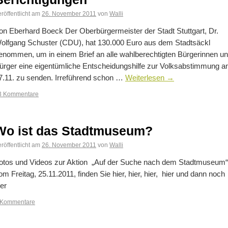
röffentlicht am
26. November 2011
von
Walli
on Eberhard Boeck Der Oberbürgermeister der Stadt Stuttgart, Dr.
olfgang Schuster (CDU), hat 130.000 Euro aus dem Stadtsäckl
enommen, um in einem Brief an alle wahlberechtigten Bürgerinnen u
ürger eine eigentümliche Entscheidungshilfe zur Volksabstimmung 
7.11. zu senden. Irreführend schon …
Weiterlesen
→
3 Kommentare
Wo ist das Stadtmuseum?
röffentlicht am
26. November 2011
von
Walli
otos und Videos zur Aktion „Auf der Suche nach dem Stadtmuseum“
om Freitag, 25.11.2011, finden Sie hier, hier, hier, hier und dann noch
ier
 Kommentare