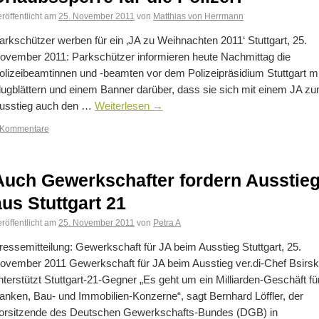
röffentlicht am
25. November 2011
von
Matthias von Herrmann
arkschützer werben für ein ‚JA zu Weihnachten 2011‘ Stuttgart, 25.
ovember 2011: Parkschützer informieren heute Nachmittag die
olizeibeamtinnen und -beamten vor dem Polizeipräsidium Stuttgart mi
lugblättern und einem Banner darüber, dass sie sich mit einem JA z
usstieg auch den …
Weiterlesen
→
 Kommentare
Auch Gewerkschafter fordern Ausstie
aus Stuttgart 21
röffentlicht am
25. November 2011
von
Petra A
ressemitteilung: Gewerkschaft für JA beim Ausstieg Stuttgart, 25.
ovember 2011 Gewerkschaft für JA beim Ausstieg ver.di-Chef Bsirs
nterstützt Stuttgart-21-Gegner „Es geht um ein Milliarden-Geschäft fü
anken, Bau- und Immobilien-Konzerne“, sagt Bernhard Löffler, der
orsitzende des Deutschen Gewerkschafts-Bundes (DGB) in