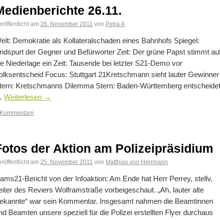
Medienberichte 26.11.
röffentlicht am
26. November 2011
von
Petra A
elt: Demokratie als Kollateralschaden eines Bahnhofs Spiegel:
ndspurt der Gegner und Befürworter Zeit: Der grüne Papst stimmt au
ie Niederlage ein Zeit: Tausende bei letzter S21-Demo vor
olksentscheid Focus: Stuttgart 21Kretschmann sieht lauter Gewinner
tern: Kretschmanns Dilemma Stern: Baden-Württemberg entscheide
…
Weiterlesen
→
 Kommentare
Fotos der Aktion am Polizeipräsidium
röffentlicht am
25. November 2011
von
Matthias von Herrmann
ams21-Bericht von der Infoaktion: Am Ende hat Herr Perrey, stellv.
eiter des Reviers Wolframstraße vorbeigeschaut. „Ah, lauter alte
ekannte“ war sein Kommentar. Insgesamt nahmen die Beamtinnen
nd Beamten unsere speziell für die Polizei erstellten Flyer durchaus