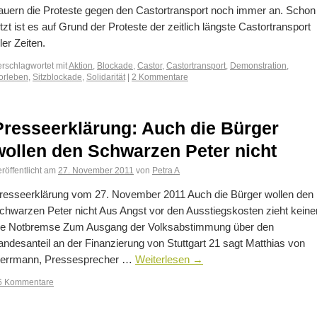
auern die Proteste gegen den Castortransport noch immer an. Schon
etzt ist es auf Grund der Proteste der zeitlich längste Castortransport
ller Zeiten.
erschlagwortet mit
Aktion
,
Blockade
,
Castor
,
Castortransport
,
Demonstration
,
orleben
,
Sitzblockade
,
Solidarität
|
2 Kommentare
Presseerklärung: Auch die Bürger
wollen den Schwarzen Peter nicht
röffentlicht am
27. November 2011
von
Petra A
resseerklärung vom 27. November 2011 Auch die Bürger wollen den
chwarzen Peter nicht Aus Angst vor den Ausstiegskosten zieht keine
ie Notbremse Zum Ausgang der Volksabstimmung über den
andesanteil an der Finanzierung von Stuttgart 21 sagt Matthias von
errmann, Pressesprecher …
Weiterlesen
→
6 Kommentare