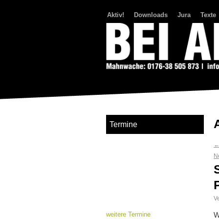
Aktiv!
Downloads
Jura
Texte
Bei Abriss Aufstand
Termine
N
Ve
weitere Termine
W