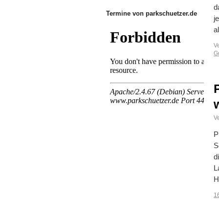
d
Termine von parkschuetzer.de
j
a
V
G
Ve
P
S
d
L
H
1