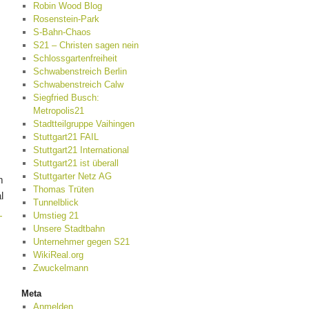
Robin Wood Blog
Rosenstein-Park
S-Bahn-Chaos
S21 – Christen sagen nein
Schlossgartenfreiheit
Schwabenstreich Berlin
Schwabenstreich Calw
Siegfried Busch:
Metropolis21
Stadtteilgruppe Vaihingen
Stuttgart21 FAIL
Stuttgart21 International
Stuttgart21 ist überall
Stuttgarter Netz AG
m
Thomas Trüten
l
Tunnelblick
→
Umstieg 21
Unsere Stadtbahn
Unternehmer gegen S21
WikiReal.org
Zwuckelmann
Meta
Anmelden