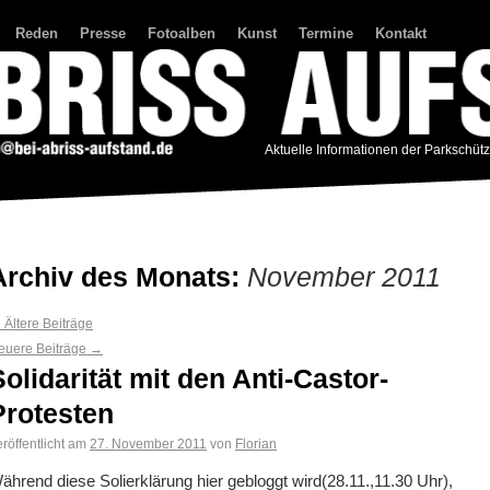
Reden
Presse
Fotoalben
Kunst
Termine
Kontakt
Aktuelle Informationen der Parkschüt
Archiv des Monats:
November 2011
←
Ältere Beiträge
euere Beiträge
→
Solidarität mit den Anti-Castor-
Protesten
röffentlicht am
27. November 2011
von
Florian
ährend diese Solierklärung hier gebloggt wird(28.11.,11.30 Uhr),