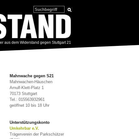
zer aus dem Widerstand gegen Stuttgart 21
Mahnwache gegen S21
Mahnwachen-Häuschen
Arnulf-Klett-Platz 1
70173 Stuttgart
Tel.: 015563932961
geöffnet 10 bis 18 Uhr
Unterstützungskonto
Umkehrbar e.V.
Trägerverein der Parkschützer