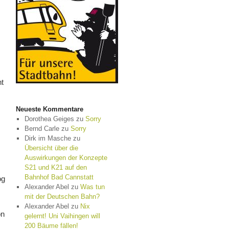
ht
Neueste Kommentare
Dorothea Geiges
zu
Sorry
Bernd Carle
zu
Sorry
Dirk im Masche
zu
Übersicht über die
Auswirkungen der Konzepte
S21 und K21 auf den
Bahnhof Bad Cannstatt
og
Alexander Abel
zu
Was tun
mit der Deutschen Bahn?
Alexander Abel
zu
Nix
on
gelernt! Uni Vaihingen will
200 Bäume fällen!