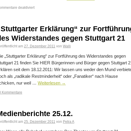
ommentare deaktiviert
„Stuttgarter Erklärung“ zur Fortführun
des Widerstandes gegen Stuttgart 21
röffentlicht am
27. Dezember 2011
von
Walli
ie „Stuttgarter Erklärung“ zur Fortführung des Widerstandes gegen
tuttgart 21 finden Sie HIER Bürgerinnen und Bürger gegen Stuttgart 2
rklären seit dem 18.12.2011: Wir lassen uns weder den Mund verbiet
och als „radikale Restminderheit“ oder „Fanatiker“ nach Hause
chicken, nur weil …
Weiterlesen
→
0 Kommentare
Medienberichte 25.12.
röffentlicht am
25. Dezember 2011
von
Petra A