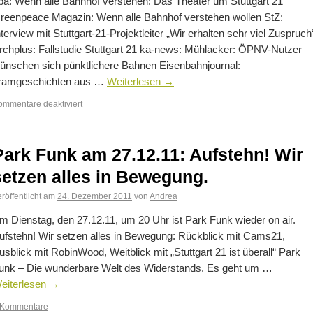
pa: Wenn alle Bahnhof verstehen: Das Theater um Stuttgart 21
reenpeace Magazin: Wenn alle Bahnhof verstehen wollen StZ:
nterview mit Stuttgart-21-Projektleiter „Wir erhalten sehr viel Zuspruch
rchplus: Fallstudie Stuttgart 21 ka-news: Mühlacker: ÖPNV-Nutzer
ünschen sich pünktlichere Bahnen Eisenbahnjournal:
ramgeschichten aus …
Weiterlesen
→
ommentare deaktiviert
Park Funk am 27.12.11: Aufstehn! Wir
setzen alles in Bewegung.
röffentlicht am
24. Dezember 2011
von
Andrea
m Dienstag, den 27.12.11, um 20 Uhr ist Park Funk wieder on air.
ufstehn! Wir setzen alles in Bewegung: Rückblick mit Cams21,
usblick mit RobinWood, Weitblick mit „Stuttgart 21 ist überall“ Park
unk – Die wunderbare Welt des Widerstands. Es geht um …
eiterlesen
→
 Kommentare