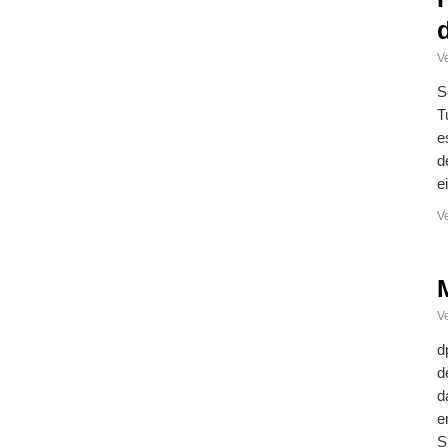
Ve
S
T
e
d
e
V
Ve
d
d
d
e
S