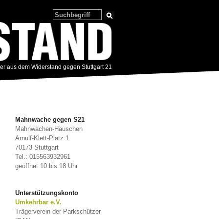
zer aus dem Widerstand gegen Stuttgart 21
Mahnwache gegen S21
Mahnwachen-Häuschen
Arnulf-Klett-Platz 1
70173 Stuttgart
Tel.: 015563932961
geöffnet 10 bis 18 Uhr
Unterstützungskonto
Umkehrbar e.V.
Trägerverein der Parkschützer