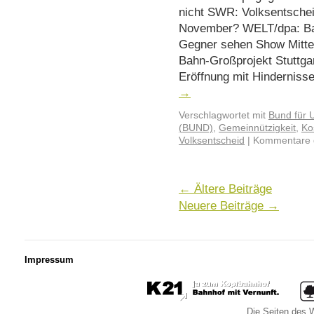
nicht SWR: Volksentschei
November? WELT/dpa: Bah
Gegner sehen Show Mittel
Bahn-Großprojekt Stuttga
Eröffnung mit Hinderniss
→
Verschlagwortet mit
Bund für 
(BUND)
,
Gemeinnützigkeit
,
Ko
Volksentscheid
|
Kommentare d
←
Ältere Beiträge
Neuere Beiträge
→
Impressum
Die Seiten des W