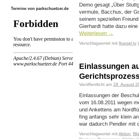
Demo gesagt „Über Stuttga
Termine von parkschuetzer.de
vermute, Bacchus, der Go
seinem speziellen Freund
Gierhardt hatte dazu eine
Weiterlesen
→
Verschlagwortet mit
fluegel.tv
|
Einlassungen a
Gerichtsprozess
Veröffentlicht am
28. August 2
Einlassungen der Beschu
vom 16.08.2011 wegen me
und Ankettens am Nordflüg
fing anfangs sehr klein an
war dadurch Pendler mit
Verschlagwortet mit
Aktion
,
Bl