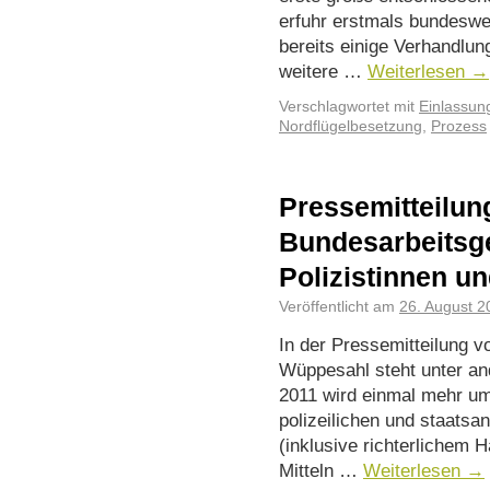
erfuhr erstmals bundeswe
bereits einige Verhandlun
weitere …
Weiterlesen
→
Verschlagwortet mit
Einlassun
Nordflügelbesetzung
,
Prozess
Pressemitteilun
Bundesarbeitsge
Polizistinnen un
Veröffentlicht am
26. August 2
In der Pressemitteilung 
Wüppesahl steht unter an
2011 wird einmal mehr um 
polizeilichen und staatsa
(inklusive richterlichem 
Mitteln …
Weiterlesen
→