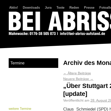
Aktiv!
Downloads
Jura
Texte
Reden
Presse
Fotoal
Bei Abriss Aufstand
Archiv des Mon
Termine
←
Ältere Beiträge
Neuere Beiträge
→
„Über Stuttgart 
[update]
Veröffentlicht am
28. August 2
Claus Schmiedel (SPD) 
weitere Termine